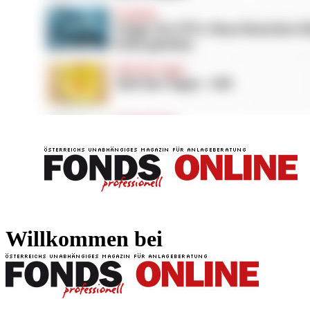
FONDS professionell
FONDS professi
Willkommen bei