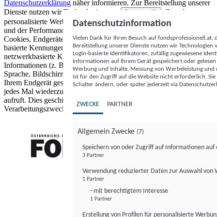
Datenschutzerklärung
näher informieren.
Zur Bereitstellung unserer
Dienste nutzen wir Technologien von
. Zwecke:
Partnern (5)
personalisierte Werbung und Inhalte, Messung von Werbeleistung
Datenschutzinformation
und der Performance von Inhalten sowie Zielgruppenforschung.
Vielen Dank für Ihren Besuch auf fondsprofessionell.at
Cookies, Endgeräte- oder ähnliche Online-Kennungen (z. B. login-
Bereitstellung unserer Dienste nutzen wir Technologien
basierte Kennungen, zufällig generierte Kennungen,
Login-basierte Identifikatoren, zufällig zugewiesene Id
netzwerkbasierte Kennungen) können zusammen mit anderen
Informationen auf Ihrem Gerät gespeichert oder gelese
Informationen (z. B. Browsertyp und Browserinformationen,
Werbung und Inhalte, Messung von Werbeleistung und d
Sprache, Bildschirmgröße, unterstützte Technologien usw.) auf
ist für den Zugriff auf die Website nicht erforderlich. S
Ihrem Endgerät gespeichert oder von dort ausgelesen werden, um es
Schalter ändern, oder später jederzeit via Datenschutzer
jedes Mal wiederzuerkennen, wenn es eine App oder einer Webseite
aufruft. Dies geschieht für einen oder mehrere der hier aufgeführten
ZWECKE
PARTNER
Verarbeitungszwecke.
Allgemein Zwecke
(7)
Speichern von oder Zugriff auf Informationen au
3 Partner
FONDS professionell
Verwendung reduzierter Daten zur Auswahl von
1 Partner
- mit berechtigtem Interesse
1 Partner
Erstellung von Profilen für personalisierte Werbu