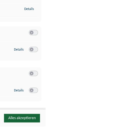
zu Identifikation von Endgeräten anhand automatisch übermittelte
Details
Switch zum Einwilligen bzw. Ablehnen der Kategorie Analyse / 
zu Google Analytics
Details
Switch zum Einwilligen bzw. Ablehnen des Dienstes Google Ana
Switch zum Einwilligen bzw. Ablehnen der Kategorie Sonstige 
zu YouTube
Details
Switch zum Einwilligen bzw. Ablehnen des Dienstes YouTube
Alles akzeptieren