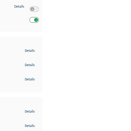
zu Entwicklung und Verbesserung der Angebote
Details
Switch zum Einwilligen bzw. Ablehnen des Dienstes Entwickl
Switch zum Einwilligen bzw. Ablehnen des Dienstes Entwicklu
zu Gewährleistung der Sicherheit, Verhinderung und Aufdeckung v
Details
zu Bereitstellung und Anzeige von Werbung und Inhalten
Details
zu Ihre Entscheidungen zum Datenschutz speichern und übermittel
Details
zu Abgleichung und Kombination von Daten aus unterschiedlichen 
Details
zu Verknüpfung verschiedener Endgeräte
Details