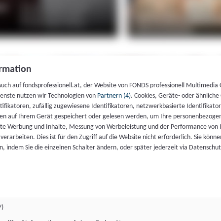
rmation
such auf fondsprofessionell.at, der Website von FONDS professionell Multimedia
ienste nutzen wir Technologien von
Partnern (4)
. Cookies, Geräte- oder ähnliche
entifikatoren, zufällig zugewiesene Identifikatoren, netzwerkbasierte Identifik
en auf Ihrem Gerät gespeichert oder gelesen werden, um Ihre personenbezogen
rte Werbung und Inhalte, Messung von Werbeleistung und der Performance von 
erarbeiten. Dies ist für den Zugriff auf die Website nicht erforderlich. Sie können
, indem Sie die einzelnen Schalter ändern, oder später jederzeit via Datenschu
7)