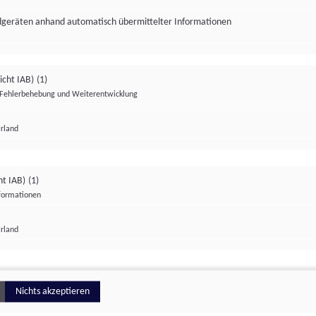
ndgeräten anhand automatisch übermittelter Informationen
icht IAB)
(1)
Fehlerbehebung und Weiterentwicklung
Irland
Impressum
Datenschutzerklärung
Datenschutzeinstellungen
ht IAB)
(1)
nformationen
Irland
ionell
Nichts akzeptieren