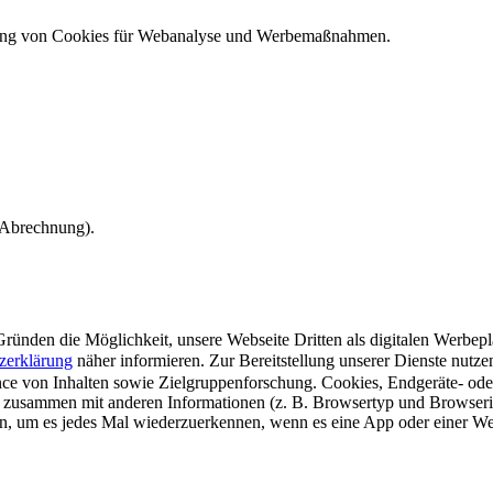
ndung von Cookies für Webanalyse und Werbemaßnahmen.
e Abrechnung).
ünden die Möglichkeit, unsere Webseite Dritten als digitalen Werbeplat
zerklärung
näher informieren.
Zur Bereitstellung unserer Dienste nutz
e von Inhalten sowie Zielgruppenforschung. Cookies, Endgeräte- ode
 zusammen mit anderen Informationen (z. B. Browsertyp und Browserin
n, um es jedes Mal wiederzuerkennen, wenn es eine App oder einer Webs