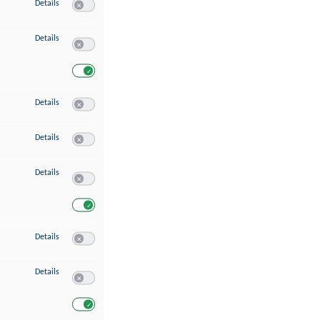
zu Speichern von oder Zugriff auf Informationen auf einem Endgerät
Details
Switch zum Einwilligen bzw. Ablehnen des Dienstes Speichern 
zu Verwendung reduzierter Daten zur Auswahl von Werbeanzeigen
Details
Switch zum Einwilligen bzw. Ablehnen des Dienstes Verwend
Switch zum Einwilligen bzw. Ablehnen des Dienstes Verwendu
zu Erstellung von Profilen für personalisierte Werbung
Details
Switch zum Einwilligen bzw. Ablehnen des Dienstes Erstellung 
zu Verwendung von Profilen zur Auswahl personalisierter Werbung
Details
Switch zum Einwilligen bzw. Ablehnen des Dienstes Verwendun
zu Messung der Werbeleistung
Details
Switch zum Einwilligen bzw. Ablehnen des Dienstes Messung 
Switch zum Einwilligen bzw. Ablehnen des Dienstes Messung d
zu Messung der Performance von Inhalten
Details
Switch zum Einwilligen bzw. Ablehnen des Dienstes Messung 
zu Analyse von Zielgruppen durch Statistiken oder Kombinationen von Dat
Details
Switch zum Einwilligen bzw. Ablehnen des Dienstes Analyse v
Switch zum Einwilligen bzw. Ablehnen des Dienstes Analyse v