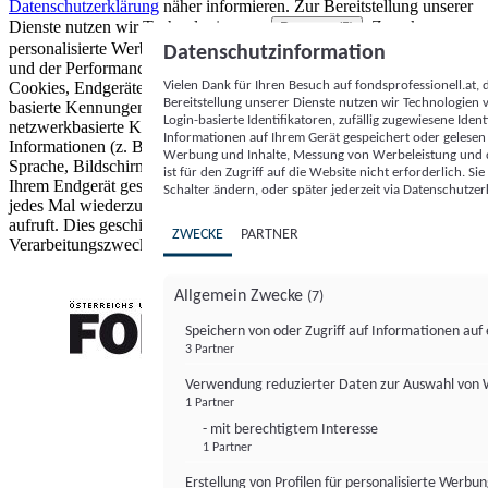
Datenschutzerklärung
näher informieren.
Zur Bereitstellung unserer
Dienste nutzen wir Technologien von
. Zwecke:
Partnern (5)
personalisierte Werbung und Inhalte, Messung von Werbeleistung
Datenschutzinformation
und der Performance von Inhalten sowie Zielgruppenforschung.
Vielen Dank für Ihren Besuch auf fondsprofessionell.at
Cookies, Endgeräte- oder ähnliche Online-Kennungen (z. B. login-
Bereitstellung unserer Dienste nutzen wir Technologien
basierte Kennungen, zufällig generierte Kennungen,
Login-basierte Identifikatoren, zufällig zugewiesene Id
netzwerkbasierte Kennungen) können zusammen mit anderen
Informationen auf Ihrem Gerät gespeichert oder gelese
Informationen (z. B. Browsertyp und Browserinformationen,
Werbung und Inhalte, Messung von Werbeleistung und d
Sprache, Bildschirmgröße, unterstützte Technologien usw.) auf
ist für den Zugriff auf die Website nicht erforderlich. S
Ihrem Endgerät gespeichert oder von dort ausgelesen werden, um es
Schalter ändern, oder später jederzeit via Datenschutzer
jedes Mal wiederzuerkennen, wenn es eine App oder einer Webseite
aufruft. Dies geschieht für einen oder mehrere der hier aufgeführten
ZWECKE
PARTNER
Verarbeitungszwecke.
Allgemein Zwecke
(7)
Speichern von oder Zugriff auf Informationen au
3 Partner
FONDS professionell
Verwendung reduzierter Daten zur Auswahl von
1 Partner
- mit berechtigtem Interesse
1 Partner
Erstellung von Profilen für personalisierte Werbu