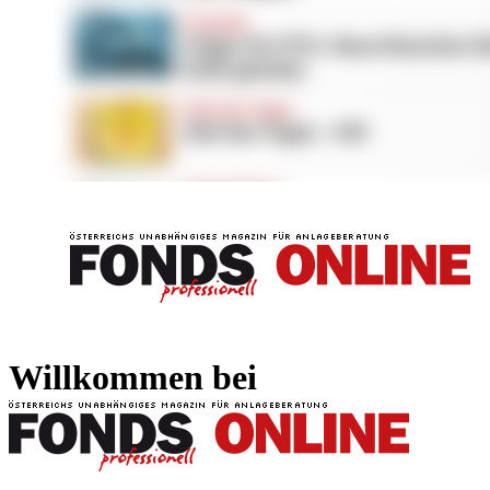
FONDS professionell
FONDS professi
Willkommen bei