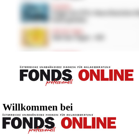
FONDS professionell
FONDS professi
Willkommen bei