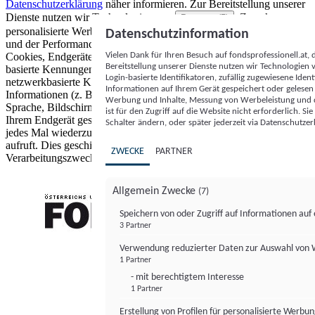
Datenschutzerklärung
näher informieren.
Zur Bereitstellung unserer
Dienste nutzen wir Technologien von
. Zwecke:
Partnern (5)
personalisierte Werbung und Inhalte, Messung von Werbeleistung
Datenschutzinformation
und der Performance von Inhalten sowie Zielgruppenforschung.
Vielen Dank für Ihren Besuch auf fondsprofessionell.at
Cookies, Endgeräte- oder ähnliche Online-Kennungen (z. B. login-
Bereitstellung unserer Dienste nutzen wir Technologien
basierte Kennungen, zufällig generierte Kennungen,
Login-basierte Identifikatoren, zufällig zugewiesene Id
netzwerkbasierte Kennungen) können zusammen mit anderen
Informationen auf Ihrem Gerät gespeichert oder gelese
Informationen (z. B. Browsertyp und Browserinformationen,
Werbung und Inhalte, Messung von Werbeleistung und d
Sprache, Bildschirmgröße, unterstützte Technologien usw.) auf
ist für den Zugriff auf die Website nicht erforderlich. S
Ihrem Endgerät gespeichert oder von dort ausgelesen werden, um es
Schalter ändern, oder später jederzeit via Datenschutzer
jedes Mal wiederzuerkennen, wenn es eine App oder einer Webseite
aufruft. Dies geschieht für einen oder mehrere der hier aufgeführten
ZWECKE
PARTNER
Verarbeitungszwecke.
Allgemein Zwecke
(7)
Speichern von oder Zugriff auf Informationen au
3 Partner
FONDS professionell
Verwendung reduzierter Daten zur Auswahl von
1 Partner
- mit berechtigtem Interesse
1 Partner
Erstellung von Profilen für personalisierte Werbu