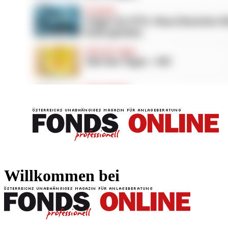
FONDS professionell
FONDS professi
Willkommen bei