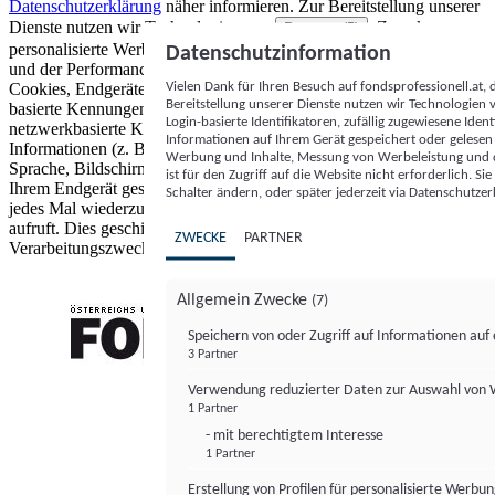
Datenschutzerklärung
näher informieren.
Zur Bereitstellung unserer
Dienste nutzen wir Technologien von
. Zwecke:
Partnern (5)
personalisierte Werbung und Inhalte, Messung von Werbeleistung
Datenschutzinformation
und der Performance von Inhalten sowie Zielgruppenforschung.
Vielen Dank für Ihren Besuch auf fondsprofessionell.at
Cookies, Endgeräte- oder ähnliche Online-Kennungen (z. B. login-
Bereitstellung unserer Dienste nutzen wir Technologien
basierte Kennungen, zufällig generierte Kennungen,
Login-basierte Identifikatoren, zufällig zugewiesene Id
netzwerkbasierte Kennungen) können zusammen mit anderen
Informationen auf Ihrem Gerät gespeichert oder gelese
Informationen (z. B. Browsertyp und Browserinformationen,
Werbung und Inhalte, Messung von Werbeleistung und d
Sprache, Bildschirmgröße, unterstützte Technologien usw.) auf
ist für den Zugriff auf die Website nicht erforderlich. S
Ihrem Endgerät gespeichert oder von dort ausgelesen werden, um es
Schalter ändern, oder später jederzeit via Datenschutzer
jedes Mal wiederzuerkennen, wenn es eine App oder einer Webseite
aufruft. Dies geschieht für einen oder mehrere der hier aufgeführten
ZWECKE
PARTNER
Verarbeitungszwecke.
Allgemein Zwecke
(7)
Speichern von oder Zugriff auf Informationen au
3 Partner
FONDS professionell
Verwendung reduzierter Daten zur Auswahl von
1 Partner
- mit berechtigtem Interesse
1 Partner
Erstellung von Profilen für personalisierte Werbu