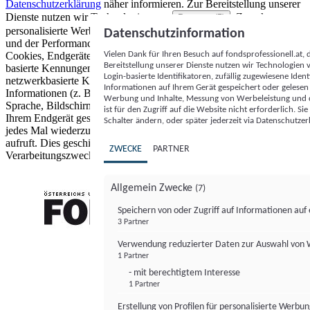
Datenschutzerklärung
näher informieren.
Zur Bereitstellung unserer
Dienste nutzen wir Technologien von
. Zwecke:
Partnern (5)
personalisierte Werbung und Inhalte, Messung von Werbeleistung
Datenschutzinformation
und der Performance von Inhalten sowie Zielgruppenforschung.
Vielen Dank für Ihren Besuch auf fondsprofessionell.at
Cookies, Endgeräte- oder ähnliche Online-Kennungen (z. B. login-
Bereitstellung unserer Dienste nutzen wir Technologien
basierte Kennungen, zufällig generierte Kennungen,
Login-basierte Identifikatoren, zufällig zugewiesene Id
netzwerkbasierte Kennungen) können zusammen mit anderen
Informationen auf Ihrem Gerät gespeichert oder gelese
Informationen (z. B. Browsertyp und Browserinformationen,
Werbung und Inhalte, Messung von Werbeleistung und d
Sprache, Bildschirmgröße, unterstützte Technologien usw.) auf
ist für den Zugriff auf die Website nicht erforderlich. S
Ihrem Endgerät gespeichert oder von dort ausgelesen werden, um es
Schalter ändern, oder später jederzeit via Datenschutzer
jedes Mal wiederzuerkennen, wenn es eine App oder einer Webseite
aufruft. Dies geschieht für einen oder mehrere der hier aufgeführten
ZWECKE
PARTNER
Verarbeitungszwecke.
Allgemein Zwecke
(7)
Speichern von oder Zugriff auf Informationen au
3 Partner
FONDS professionell
Verwendung reduzierter Daten zur Auswahl von
1 Partner
- mit berechtigtem Interesse
1 Partner
Erstellung von Profilen für personalisierte Werbu