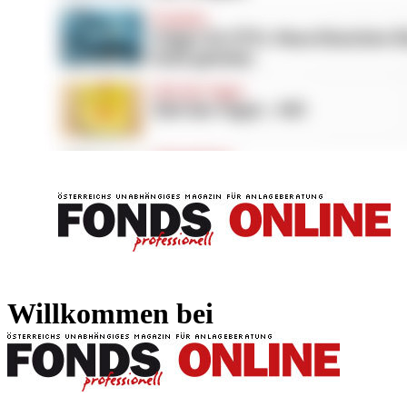
FONDS professionell
FONDS professi
Willkommen bei