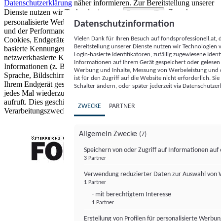
Datenschutzerklärung
näher informieren.
Zur Bereitstellung unserer
Dienste nutzen wir Technologien von
. Zwecke:
Partnern (5)
personalisierte Werbung und Inhalte, Messung von Werbeleistung
Datenschutzinformation
und der Performance von Inhalten sowie Zielgruppenforschung.
Vielen Dank für Ihren Besuch auf fondsprofessionell.at
Cookies, Endgeräte- oder ähnliche Online-Kennungen (z. B. login-
Bereitstellung unserer Dienste nutzen wir Technologien
basierte Kennungen, zufällig generierte Kennungen,
Login-basierte Identifikatoren, zufällig zugewiesene Id
netzwerkbasierte Kennungen) können zusammen mit anderen
Informationen auf Ihrem Gerät gespeichert oder gelese
Informationen (z. B. Browsertyp und Browserinformationen,
Werbung und Inhalte, Messung von Werbeleistung und d
Sprache, Bildschirmgröße, unterstützte Technologien usw.) auf
ist für den Zugriff auf die Website nicht erforderlich. S
Ihrem Endgerät gespeichert oder von dort ausgelesen werden, um es
Schalter ändern, oder später jederzeit via Datenschutzer
jedes Mal wiederzuerkennen, wenn es eine App oder einer Webseite
aufruft. Dies geschieht für einen oder mehrere der hier aufgeführten
ZWECKE
PARTNER
Verarbeitungszwecke.
Allgemein Zwecke
(7)
Speichern von oder Zugriff auf Informationen au
3 Partner
FONDS professionell
Verwendung reduzierter Daten zur Auswahl von
1 Partner
- mit berechtigtem Interesse
1 Partner
Erstellung von Profilen für personalisierte Werbu