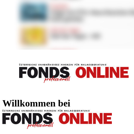
FONDS professionell
FONDS professi
Willkommen bei