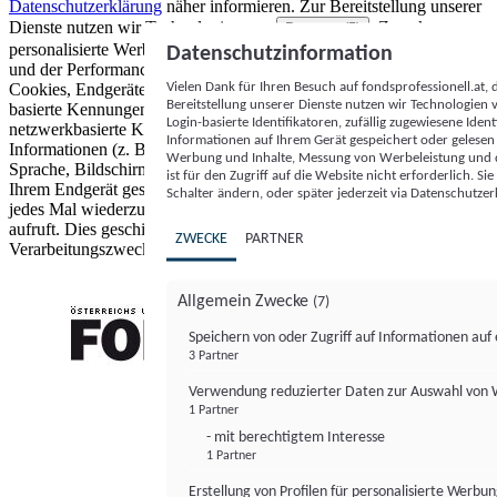
Datenschutzerklärung
näher informieren.
Zur Bereitstellung unserer
Dienste nutzen wir Technologien von
. Zwecke:
Partnern (5)
personalisierte Werbung und Inhalte, Messung von Werbeleistung
Datenschutzinformation
und der Performance von Inhalten sowie Zielgruppenforschung.
Vielen Dank für Ihren Besuch auf fondsprofessionell.at
Cookies, Endgeräte- oder ähnliche Online-Kennungen (z. B. login-
Bereitstellung unserer Dienste nutzen wir Technologien
basierte Kennungen, zufällig generierte Kennungen,
Login-basierte Identifikatoren, zufällig zugewiesene Id
netzwerkbasierte Kennungen) können zusammen mit anderen
Informationen auf Ihrem Gerät gespeichert oder gelese
Informationen (z. B. Browsertyp und Browserinformationen,
Werbung und Inhalte, Messung von Werbeleistung und d
Sprache, Bildschirmgröße, unterstützte Technologien usw.) auf
ist für den Zugriff auf die Website nicht erforderlich. S
Ihrem Endgerät gespeichert oder von dort ausgelesen werden, um es
Schalter ändern, oder später jederzeit via Datenschutzer
jedes Mal wiederzuerkennen, wenn es eine App oder einer Webseite
aufruft. Dies geschieht für einen oder mehrere der hier aufgeführten
ZWECKE
PARTNER
Verarbeitungszwecke.
Allgemein Zwecke
(7)
Speichern von oder Zugriff auf Informationen au
3 Partner
FONDS professionell
Verwendung reduzierter Daten zur Auswahl von
1 Partner
- mit berechtigtem Interesse
1 Partner
Erstellung von Profilen für personalisierte Werbu