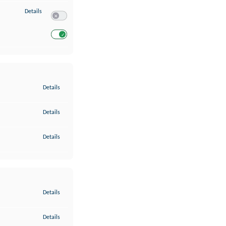
zu Entwicklung und Verbesserung der Angebote
Details
Switch zum Einwilligen bzw. Ablehnen des Dienstes Entwickl
Switch zum Einwilligen bzw. Ablehnen des Dienstes Entwicklu
zu Gewährleistung der Sicherheit, Verhinderung und Aufdeckung v
Details
zu Bereitstellung und Anzeige von Werbung und Inhalten
Details
zu Ihre Entscheidungen zum Datenschutz speichern und übermittel
Details
zu Abgleichung und Kombination von Daten aus unterschiedlichen 
Details
zu Verknüpfung verschiedener Endgeräte
Details