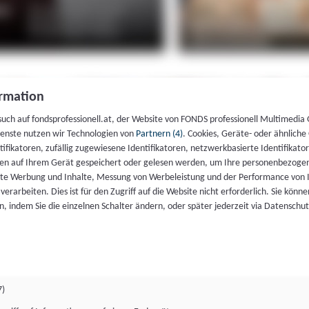
rmation
such auf fondsprofessionell.at, der Website von FONDS professionell Multimedia
ienste nutzen wir Technologien von
Partnern (4)
. Cookies, Geräte- oder ähnliche
entifikatoren, zufällig zugewiesene Identifikatoren, netzwerkbasierte Identifik
en auf Ihrem Gerät gespeichert oder gelesen werden, um Ihre personenbezogen
rte Werbung und Inhalte, Messung von Werbeleistung und der Performance von 
erarbeiten. Dies ist für den Zugriff auf die Website nicht erforderlich. Sie können
, indem Sie die einzelnen Schalter ändern, oder später jederzeit via Datenschu
7)