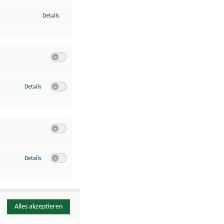
zu Identifikation von Endgeräten anhand automatisch übermittelte
Details
Switch zum Einwilligen bzw. Ablehnen der Kategorie Analyse / 
zu Google Analytics
Details
Switch zum Einwilligen bzw. Ablehnen des Dienstes Google Ana
Switch zum Einwilligen bzw. Ablehnen der Kategorie Sonstige 
zu YouTube
Details
Switch zum Einwilligen bzw. Ablehnen des Dienstes YouTube
Alles akzeptieren