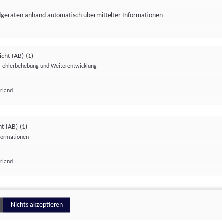
ndgeräten anhand automatisch übermittelter Informationen
icht IAB)
(1)
Fehlerbehebung und Weiterentwicklung
Irland
Impressum
Datenschutzerklärung
Datenschutzeinstellungen
ht IAB)
(1)
nformationen
Irland
ionell
Nichts akzeptieren