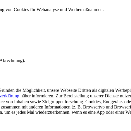
ndung von Cookies für Webanalyse und Werbemaßnahmen.
e Abrechnung).
ünden die Möglichkeit, unsere Webseite Dritten als digitalen Werbeplat
zerklärung
näher informieren.
Zur Bereitstellung unserer Dienste nutz
e von Inhalten sowie Zielgruppenforschung. Cookies, Endgeräte- ode
 zusammen mit anderen Informationen (z. B. Browsertyp und Browserin
n, um es jedes Mal wiederzuerkennen, wenn es eine App oder einer Webs