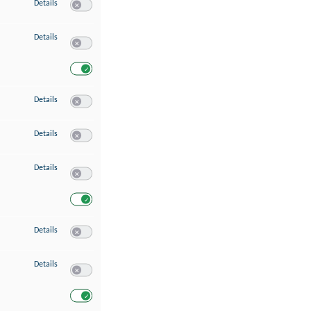
zu Speichern von oder Zugriff auf Informationen auf einem Endgerät
Details
Switch zum Einwilligen bzw. Ablehnen des Dienstes Speichern 
zu Verwendung reduzierter Daten zur Auswahl von Werbeanzeigen
Details
Switch zum Einwilligen bzw. Ablehnen des Dienstes Verwend
Switch zum Einwilligen bzw. Ablehnen des Dienstes Verwendu
zu Erstellung von Profilen für personalisierte Werbung
Details
Switch zum Einwilligen bzw. Ablehnen des Dienstes Erstellung 
zu Verwendung von Profilen zur Auswahl personalisierter Werbung
Details
Switch zum Einwilligen bzw. Ablehnen des Dienstes Verwendun
zu Messung der Werbeleistung
Details
Switch zum Einwilligen bzw. Ablehnen des Dienstes Messung 
Switch zum Einwilligen bzw. Ablehnen des Dienstes Messung d
zu Messung der Performance von Inhalten
Details
Switch zum Einwilligen bzw. Ablehnen des Dienstes Messung 
zu Analyse von Zielgruppen durch Statistiken oder Kombinationen von Dat
Details
Switch zum Einwilligen bzw. Ablehnen des Dienstes Analyse v
Switch zum Einwilligen bzw. Ablehnen des Dienstes Analyse v