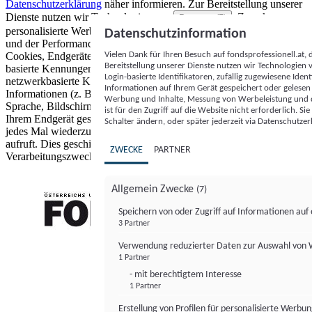
Datenschutzerklärung
näher informieren.
Zur Bereitstellung unserer
Dienste nutzen wir Technologien von
. Zwecke:
Partnern (5)
personalisierte Werbung und Inhalte, Messung von Werbeleistung
Datenschutzinformation
und der Performance von Inhalten sowie Zielgruppenforschung.
Vielen Dank für Ihren Besuch auf fondsprofessionell.at
Cookies, Endgeräte- oder ähnliche Online-Kennungen (z. B. login-
Bereitstellung unserer Dienste nutzen wir Technologien
basierte Kennungen, zufällig generierte Kennungen,
Login-basierte Identifikatoren, zufällig zugewiesene Id
netzwerkbasierte Kennungen) können zusammen mit anderen
Informationen auf Ihrem Gerät gespeichert oder gelese
Informationen (z. B. Browsertyp und Browserinformationen,
Werbung und Inhalte, Messung von Werbeleistung und d
Sprache, Bildschirmgröße, unterstützte Technologien usw.) auf
ist für den Zugriff auf die Website nicht erforderlich. S
Ihrem Endgerät gespeichert oder von dort ausgelesen werden, um es
Schalter ändern, oder später jederzeit via Datenschutzer
jedes Mal wiederzuerkennen, wenn es eine App oder einer Webseite
aufruft. Dies geschieht für einen oder mehrere der hier aufgeführten
ZWECKE
PARTNER
Verarbeitungszwecke.
Allgemein Zwecke
(7)
Speichern von oder Zugriff auf Informationen au
3 Partner
FONDS professionell
Verwendung reduzierter Daten zur Auswahl von
1 Partner
- mit berechtigtem Interesse
1 Partner
Erstellung von Profilen für personalisierte Werbu