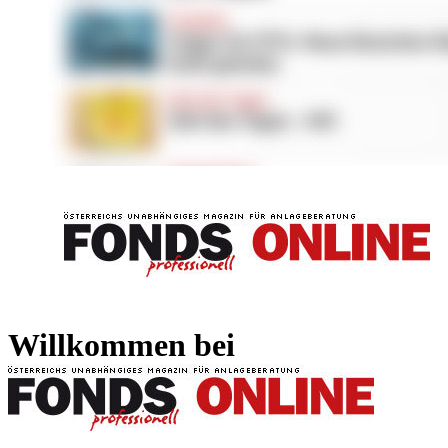
FONDS professionell
FONDS professi
Willkommen bei