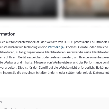
rmation
such auf fondsprofessionell.at, der Website von FONDS professionell Multimedia
ienste nutzen wir Technologien von
Partnern (4)
. Cookies, Geräte- oder ähnliche
entifikatoren, zufällig zugewiesene Identifikatoren, netzwerkbasierte Identifik
en auf Ihrem Gerät gespeichert oder gelesen werden, um Ihre personenbezogen
rte Werbung und Inhalte, Messung von Werbeleistung und der Performance von 
erarbeiten. Dies ist für den Zugriff auf die Website nicht erforderlich. Sie können
, indem Sie die einzelnen Schalter ändern, oder später jederzeit via Datenschu
7)