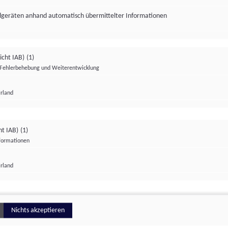
ndgeräten anhand automatisch übermittelter Informationen
icht IAB)
(1)
Fehlerbehebung und Weiterentwicklung
Irland
Impressum
Datenschutzerklärung
Datenschutzeinstellungen
ht IAB)
(1)
nformationen
Irland
ionell
Nichts akzeptieren