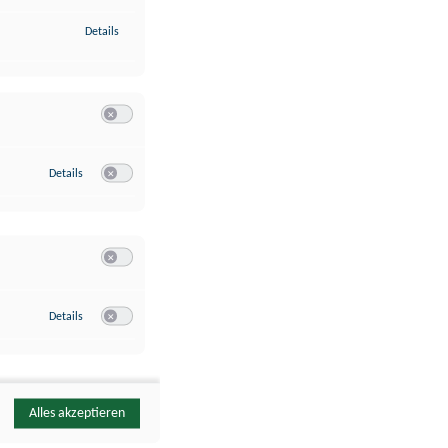
zu Identifikation von Endgeräten anhand automatisch übermittelte
Details
Switch zum Einwilligen bzw. Ablehnen der Kategorie Analyse / 
zu Google Analytics
Details
Switch zum Einwilligen bzw. Ablehnen des Dienstes Google Ana
Switch zum Einwilligen bzw. Ablehnen der Kategorie Sonstige 
zu YouTube
Details
Switch zum Einwilligen bzw. Ablehnen des Dienstes YouTube
Alles akzeptieren