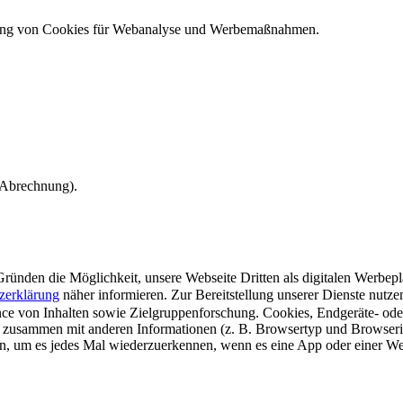
ndung von Cookies für Webanalyse und Werbemaßnahmen.
e Abrechnung).
ünden die Möglichkeit, unsere Webseite Dritten als digitalen Werbeplat
zerklärung
näher informieren.
Zur Bereitstellung unserer Dienste nutz
e von Inhalten sowie Zielgruppenforschung. Cookies, Endgeräte- ode
 zusammen mit anderen Informationen (z. B. Browsertyp und Browserin
n, um es jedes Mal wiederzuerkennen, wenn es eine App oder einer Webs