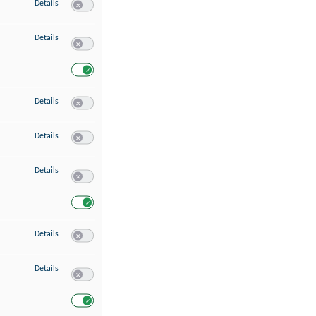
zu Speichern von oder Zugriff auf Informationen auf einem Endgerät
Details
Switch zum Einwilligen bzw. Ablehnen des Dienstes Speichern 
zu Verwendung reduzierter Daten zur Auswahl von Werbeanzeigen
Details
Switch zum Einwilligen bzw. Ablehnen des Dienstes Verwend
Switch zum Einwilligen bzw. Ablehnen des Dienstes Verwendu
zu Erstellung von Profilen für personalisierte Werbung
Details
Switch zum Einwilligen bzw. Ablehnen des Dienstes Erstellung 
zu Verwendung von Profilen zur Auswahl personalisierter Werbung
Details
Switch zum Einwilligen bzw. Ablehnen des Dienstes Verwendun
zu Messung der Werbeleistung
Details
Switch zum Einwilligen bzw. Ablehnen des Dienstes Messung 
Switch zum Einwilligen bzw. Ablehnen des Dienstes Messung d
zu Messung der Performance von Inhalten
Details
Switch zum Einwilligen bzw. Ablehnen des Dienstes Messung 
zu Analyse von Zielgruppen durch Statistiken oder Kombinationen von Dat
Details
Switch zum Einwilligen bzw. Ablehnen des Dienstes Analyse v
Switch zum Einwilligen bzw. Ablehnen des Dienstes Analyse v