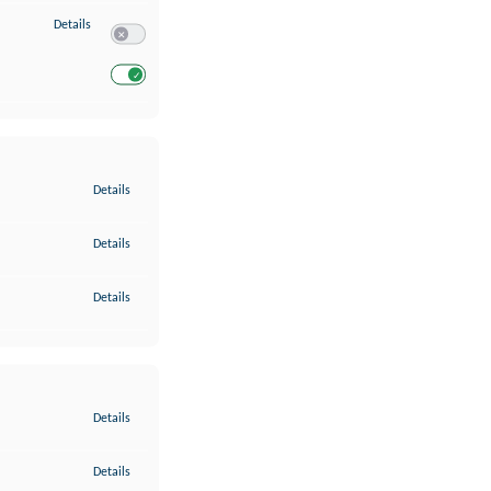
zu Entwicklung und Verbesserung der Angebote
Details
Switch zum Einwilligen bzw. Ablehnen des Dienstes Entwickl
Switch zum Einwilligen bzw. Ablehnen des Dienstes Entwicklu
zu Gewährleistung der Sicherheit, Verhinderung und Aufdeckung v
Details
zu Bereitstellung und Anzeige von Werbung und Inhalten
Details
zu Ihre Entscheidungen zum Datenschutz speichern und übermittel
Details
zu Abgleichung und Kombination von Daten aus unterschiedlichen 
Details
zu Verknüpfung verschiedener Endgeräte
Details