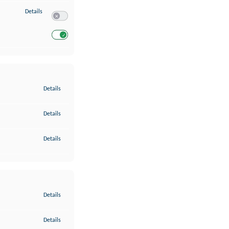
zu Entwicklung und Verbesserung der Angebote
Details
Switch zum Einwilligen bzw. Ablehnen des Dienstes Entwickl
Switch zum Einwilligen bzw. Ablehnen des Dienstes Entwicklu
zu Gewährleistung der Sicherheit, Verhinderung und Aufdeckung v
Details
zu Bereitstellung und Anzeige von Werbung und Inhalten
Details
zu Ihre Entscheidungen zum Datenschutz speichern und übermittel
Details
zu Abgleichung und Kombination von Daten aus unterschiedlichen 
Details
zu Verknüpfung verschiedener Endgeräte
Details