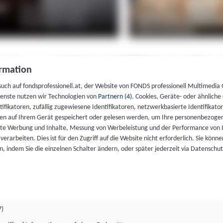
rmation
such auf fondsprofessionell.at, der Website von FONDS professionell Multimedia
ienste nutzen wir Technologien von
Partnern (4)
. Cookies, Geräte- oder ähnliche
entifikatoren, zufällig zugewiesene Identifikatoren, netzwerkbasierte Identifik
en auf Ihrem Gerät gespeichert oder gelesen werden, um Ihre personenbezogen
rte Werbung und Inhalte, Messung von Werbeleistung und der Performance von 
erarbeiten. Dies ist für den Zugriff auf die Website nicht erforderlich. Sie können
, indem Sie die einzelnen Schalter ändern, oder später jederzeit via Datenschu
7)