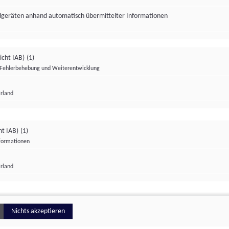
ndgeräten anhand automatisch übermittelter Informationen
icht IAB)
(1)
Fehlerbehebung und Weiterentwicklung
Irland
Impressum
Datenschutzerklärung
Datenschutzeinstellungen
ht IAB)
(1)
nformationen
Irland
ionell
Nichts akzeptieren