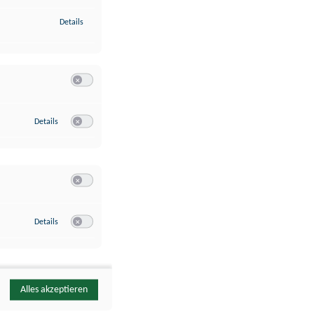
zu Identifikation von Endgeräten anhand automatisch übermittelte
Details
Switch zum Einwilligen bzw. Ablehnen der Kategorie Analyse / 
zu Google Analytics
Details
Switch zum Einwilligen bzw. Ablehnen des Dienstes Google Ana
Switch zum Einwilligen bzw. Ablehnen der Kategorie Sonstige 
zu YouTube
Details
Switch zum Einwilligen bzw. Ablehnen des Dienstes YouTube
Alles akzeptieren