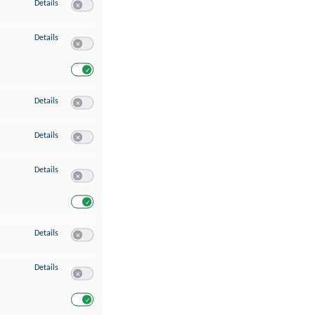
zu Speichern von oder Zugriff auf Informationen auf einem Endgerät
Details
Switch zum Einwilligen bzw. Ablehnen des Dienstes Speichern 
zu Verwendung reduzierter Daten zur Auswahl von Werbeanzeigen
Details
Switch zum Einwilligen bzw. Ablehnen des Dienstes Verwend
Switch zum Einwilligen bzw. Ablehnen des Dienstes Verwendu
zu Erstellung von Profilen für personalisierte Werbung
Details
Switch zum Einwilligen bzw. Ablehnen des Dienstes Erstellung 
zu Verwendung von Profilen zur Auswahl personalisierter Werbung
Details
Switch zum Einwilligen bzw. Ablehnen des Dienstes Verwendun
zu Messung der Werbeleistung
Details
Switch zum Einwilligen bzw. Ablehnen des Dienstes Messung 
Switch zum Einwilligen bzw. Ablehnen des Dienstes Messung d
zu Messung der Performance von Inhalten
Details
Switch zum Einwilligen bzw. Ablehnen des Dienstes Messung 
zu Analyse von Zielgruppen durch Statistiken oder Kombinationen von Dat
Details
Switch zum Einwilligen bzw. Ablehnen des Dienstes Analyse v
Switch zum Einwilligen bzw. Ablehnen des Dienstes Analyse v