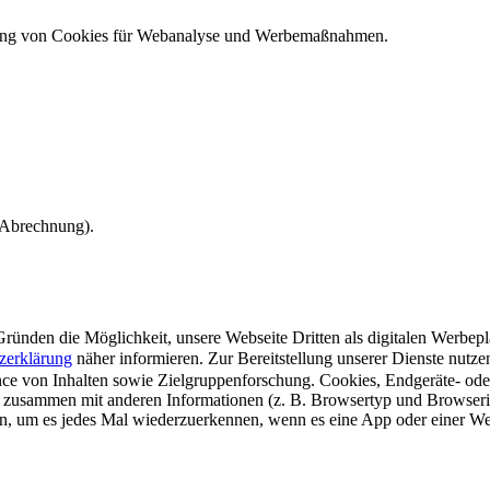
ndung von Cookies für Webanalyse und Werbemaßnahmen.
e Abrechnung).
ünden die Möglichkeit, unsere Webseite Dritten als digitalen Werbeplat
zerklärung
näher informieren.
Zur Bereitstellung unserer Dienste nutz
e von Inhalten sowie Zielgruppenforschung. Cookies, Endgeräte- ode
 zusammen mit anderen Informationen (z. B. Browsertyp und Browserin
n, um es jedes Mal wiederzuerkennen, wenn es eine App oder einer Webs