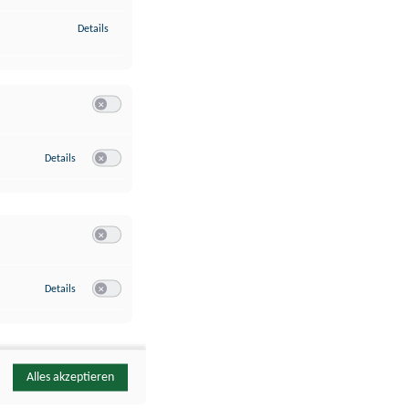
zu Identifikation von Endgeräten anhand automatisch übermittelte
Details
Switch zum Einwilligen bzw. Ablehnen der Kategorie Analyse / 
zu Google Analytics
Details
Switch zum Einwilligen bzw. Ablehnen des Dienstes Google Ana
Switch zum Einwilligen bzw. Ablehnen der Kategorie Sonstige 
zu YouTube
Details
Switch zum Einwilligen bzw. Ablehnen des Dienstes YouTube
Alles akzeptieren