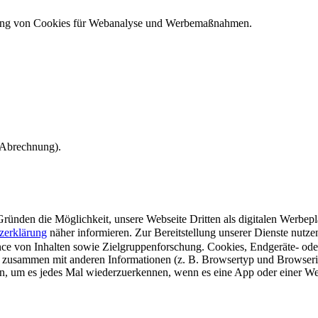
ndung von Cookies für Webanalyse und Werbemaßnahmen.
e Abrechnung).
ünden die Möglichkeit, unsere Webseite Dritten als digitalen Werbeplat
zerklärung
näher informieren.
Zur Bereitstellung unserer Dienste nutz
e von Inhalten sowie Zielgruppenforschung. Cookies, Endgeräte- ode
 zusammen mit anderen Informationen (z. B. Browsertyp und Browserin
n, um es jedes Mal wiederzuerkennen, wenn es eine App oder einer Webs