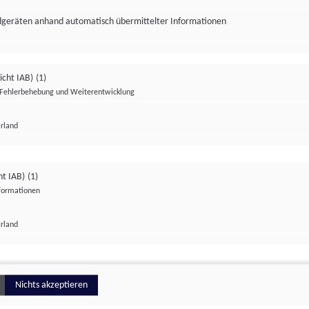
ndgeräten anhand automatisch übermittelter Informationen
icht IAB)
(1)
Fehlerbehebung und Weiterentwicklung
Irland
Impressum
Datenschutzerklärung
Datenschutzeinstellungen
ht IAB)
(1)
nformationen
Irland
ionell
Nichts akzeptieren