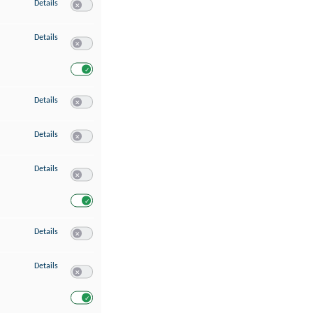
zu Speichern von oder Zugriff auf Informationen auf einem Endgerät
Details
Switch zum Einwilligen bzw. Ablehnen des Dienstes Speichern 
zu Verwendung reduzierter Daten zur Auswahl von Werbeanzeigen
Details
Switch zum Einwilligen bzw. Ablehnen des Dienstes Verwend
Switch zum Einwilligen bzw. Ablehnen des Dienstes Verwendu
zu Erstellung von Profilen für personalisierte Werbung
Details
Switch zum Einwilligen bzw. Ablehnen des Dienstes Erstellung 
zu Verwendung von Profilen zur Auswahl personalisierter Werbung
Details
Switch zum Einwilligen bzw. Ablehnen des Dienstes Verwendun
zu Messung der Werbeleistung
Details
Switch zum Einwilligen bzw. Ablehnen des Dienstes Messung 
Switch zum Einwilligen bzw. Ablehnen des Dienstes Messung d
zu Messung der Performance von Inhalten
Details
Switch zum Einwilligen bzw. Ablehnen des Dienstes Messung 
zu Analyse von Zielgruppen durch Statistiken oder Kombinationen von Dat
Details
Switch zum Einwilligen bzw. Ablehnen des Dienstes Analyse v
Switch zum Einwilligen bzw. Ablehnen des Dienstes Analyse v