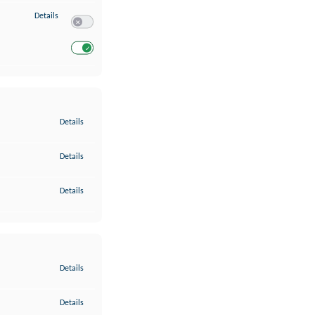
zu Entwicklung und Verbesserung der Angebote
Details
Switch zum Einwilligen bzw. Ablehnen des Dienstes Entwickl
Switch zum Einwilligen bzw. Ablehnen des Dienstes Entwicklu
zu Gewährleistung der Sicherheit, Verhinderung und Aufdeckung v
Details
zu Bereitstellung und Anzeige von Werbung und Inhalten
Details
zu Ihre Entscheidungen zum Datenschutz speichern und übermittel
Details
zu Abgleichung und Kombination von Daten aus unterschiedlichen 
Details
zu Verknüpfung verschiedener Endgeräte
Details