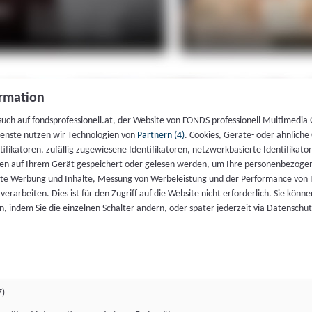
rmation
such auf fondsprofessionell.at, der Website von FONDS professionell Multimedia
ienste nutzen wir Technologien von
Partnern (4)
. Cookies, Geräte- oder ähnliche
entifikatoren, zufällig zugewiesene Identifikatoren, netzwerkbasierte Identifik
en auf Ihrem Gerät gespeichert oder gelesen werden, um Ihre personenbezogen
rte Werbung und Inhalte, Messung von Werbeleistung und der Performance von 
erarbeiten. Dies ist für den Zugriff auf die Website nicht erforderlich. Sie können
, indem Sie die einzelnen Schalter ändern, oder später jederzeit via Datenschu
7)