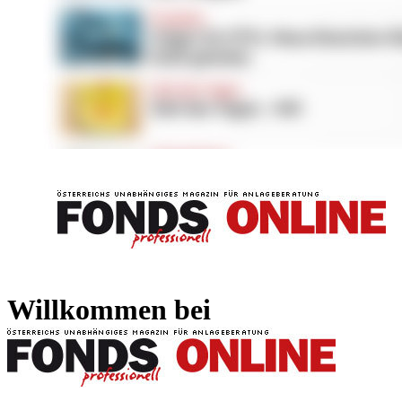
FONDS professionell
FONDS professi
Willkommen bei