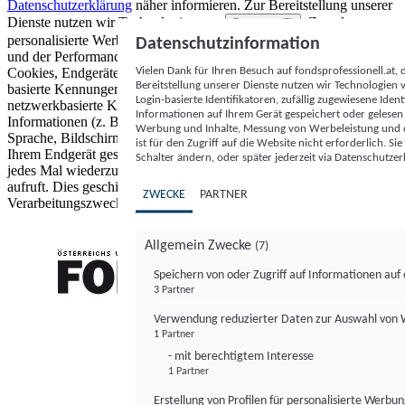
Datenschutzerklärung
näher informieren.
Zur Bereitstellung unserer
Dienste nutzen wir Technologien von
. Zwecke:
Partnern (5)
personalisierte Werbung und Inhalte, Messung von Werbeleistung
Datenschutzinformation
und der Performance von Inhalten sowie Zielgruppenforschung.
Vielen Dank für Ihren Besuch auf fondsprofessionell.at
Cookies, Endgeräte- oder ähnliche Online-Kennungen (z. B. login-
Bereitstellung unserer Dienste nutzen wir Technologien
basierte Kennungen, zufällig generierte Kennungen,
Login-basierte Identifikatoren, zufällig zugewiesene Id
netzwerkbasierte Kennungen) können zusammen mit anderen
Informationen auf Ihrem Gerät gespeichert oder gelese
Informationen (z. B. Browsertyp und Browserinformationen,
Werbung und Inhalte, Messung von Werbeleistung und d
Sprache, Bildschirmgröße, unterstützte Technologien usw.) auf
ist für den Zugriff auf die Website nicht erforderlich. S
Ihrem Endgerät gespeichert oder von dort ausgelesen werden, um es
Schalter ändern, oder später jederzeit via Datenschutzer
jedes Mal wiederzuerkennen, wenn es eine App oder einer Webseite
aufruft. Dies geschieht für einen oder mehrere der hier aufgeführten
ZWECKE
PARTNER
Verarbeitungszwecke.
Allgemein Zwecke
(7)
Speichern von oder Zugriff auf Informationen au
3 Partner
FONDS professionell
Verwendung reduzierter Daten zur Auswahl von
1 Partner
- mit berechtigtem Interesse
1 Partner
Erstellung von Profilen für personalisierte Werbu