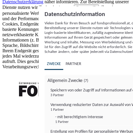
Datenschutzerklärung
näher informieren.
Zur Bereitstellung unserer
Dienste nutzen wir Technologien von
. Zwecke:
Partnern (5)
personalisierte Werbung und Inhalte, Messung von Werbeleistung
Datenschutzinformation
und der Performance von Inhalten sowie Zielgruppenforschung.
Vielen Dank für Ihren Besuch auf fondsprofessionell.at
Cookies, Endgeräte- oder ähnliche Online-Kennungen (z. B. login-
Bereitstellung unserer Dienste nutzen wir Technologien
basierte Kennungen, zufällig generierte Kennungen,
Login-basierte Identifikatoren, zufällig zugewiesene Id
netzwerkbasierte Kennungen) können zusammen mit anderen
Informationen auf Ihrem Gerät gespeichert oder gelese
Informationen (z. B. Browsertyp und Browserinformationen,
Werbung und Inhalte, Messung von Werbeleistung und d
Sprache, Bildschirmgröße, unterstützte Technologien usw.) auf
ist für den Zugriff auf die Website nicht erforderlich. S
Ihrem Endgerät gespeichert oder von dort ausgelesen werden, um es
Schalter ändern, oder später jederzeit via Datenschutzer
jedes Mal wiederzuerkennen, wenn es eine App oder einer Webseite
aufruft. Dies geschieht für einen oder mehrere der hier aufgeführten
ZWECKE
PARTNER
Verarbeitungszwecke.
Allgemein Zwecke
(7)
Speichern von oder Zugriff auf Informationen au
3 Partner
FONDS professionell
Verwendung reduzierter Daten zur Auswahl von
1 Partner
- mit berechtigtem Interesse
1 Partner
Erstellung von Profilen für personalisierte Werbu