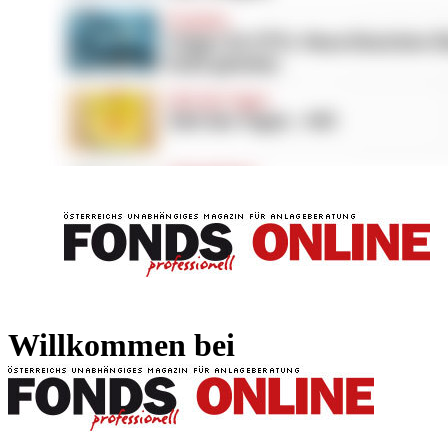
FONDS professionell
FONDS professi
Willkommen bei