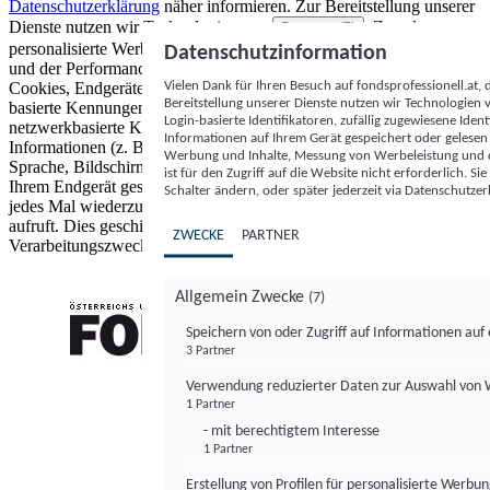
Datenschutzerklärung
näher informieren.
Zur Bereitstellung unserer
Dienste nutzen wir Technologien von
. Zwecke:
Partnern (5)
personalisierte Werbung und Inhalte, Messung von Werbeleistung
Datenschutzinformation
und der Performance von Inhalten sowie Zielgruppenforschung.
Vielen Dank für Ihren Besuch auf fondsprofessionell.at
Cookies, Endgeräte- oder ähnliche Online-Kennungen (z. B. login-
Bereitstellung unserer Dienste nutzen wir Technologien
basierte Kennungen, zufällig generierte Kennungen,
Login-basierte Identifikatoren, zufällig zugewiesene Id
netzwerkbasierte Kennungen) können zusammen mit anderen
Informationen auf Ihrem Gerät gespeichert oder gelese
Informationen (z. B. Browsertyp und Browserinformationen,
Werbung und Inhalte, Messung von Werbeleistung und d
Sprache, Bildschirmgröße, unterstützte Technologien usw.) auf
ist für den Zugriff auf die Website nicht erforderlich. S
Ihrem Endgerät gespeichert oder von dort ausgelesen werden, um es
Schalter ändern, oder später jederzeit via Datenschutzer
jedes Mal wiederzuerkennen, wenn es eine App oder einer Webseite
aufruft. Dies geschieht für einen oder mehrere der hier aufgeführten
ZWECKE
PARTNER
Verarbeitungszwecke.
Allgemein Zwecke
(7)
Speichern von oder Zugriff auf Informationen au
3 Partner
FONDS professionell
Verwendung reduzierter Daten zur Auswahl von
1 Partner
- mit berechtigtem Interesse
1 Partner
Erstellung von Profilen für personalisierte Werbu