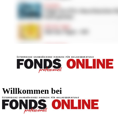
FONDS professionell
FONDS professi
Willkommen bei