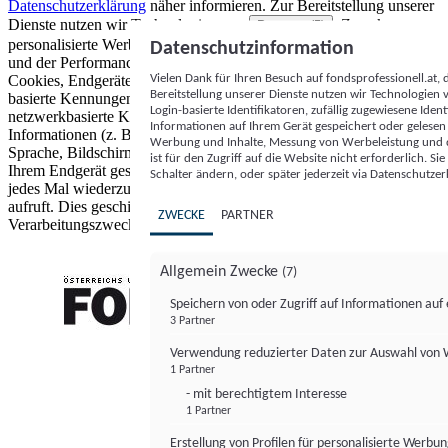
Datenschutzerklärung
näher informieren.
Zur Bereitstellung unserer
Dienste nutzen wir Technologien von
. Zwecke:
Partnern (5)
personalisierte Werbung und Inhalte, Messung von Werbeleistung
Datenschutzinformation
und der Performance von Inhalten sowie Zielgruppenforschung.
Vielen Dank für Ihren Besuch auf fondsprofessionell.at
Cookies, Endgeräte- oder ähnliche Online-Kennungen (z. B. login-
Bereitstellung unserer Dienste nutzen wir Technologien
basierte Kennungen, zufällig generierte Kennungen,
Login-basierte Identifikatoren, zufällig zugewiesene Id
netzwerkbasierte Kennungen) können zusammen mit anderen
Informationen auf Ihrem Gerät gespeichert oder gelese
Informationen (z. B. Browsertyp und Browserinformationen,
Werbung und Inhalte, Messung von Werbeleistung und d
Sprache, Bildschirmgröße, unterstützte Technologien usw.) auf
ist für den Zugriff auf die Website nicht erforderlich. S
Ihrem Endgerät gespeichert oder von dort ausgelesen werden, um es
Schalter ändern, oder später jederzeit via Datenschutzer
jedes Mal wiederzuerkennen, wenn es eine App oder einer Webseite
aufruft. Dies geschieht für einen oder mehrere der hier aufgeführten
ZWECKE
PARTNER
Verarbeitungszwecke.
Allgemein Zwecke
(7)
Speichern von oder Zugriff auf Informationen au
3 Partner
FONDS professionell
Verwendung reduzierter Daten zur Auswahl von
1 Partner
- mit berechtigtem Interesse
1 Partner
Erstellung von Profilen für personalisierte Werbu