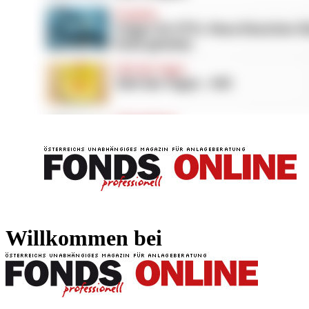
FONDS professionell
FONDS professi
Willkommen bei