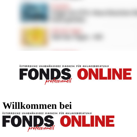
FONDS professionell
FONDS professi
Willkommen bei