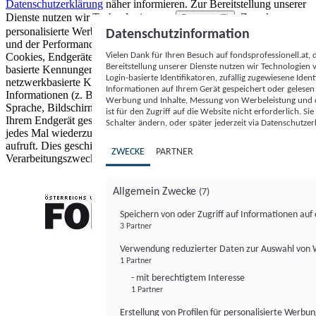
Datenschutzerklärung
näher informieren.
Zur Bereitstellung unserer
Dienste nutzen wir Technologien von
. Zwecke:
Partnern (5)
personalisierte Werbung und Inhalte, Messung von Werbeleistung
Datenschutzinformation
und der Performance von Inhalten sowie Zielgruppenforschung.
Vielen Dank für Ihren Besuch auf fondsprofessionell.at
Cookies, Endgeräte- oder ähnliche Online-Kennungen (z. B. login-
Bereitstellung unserer Dienste nutzen wir Technologien
basierte Kennungen, zufällig generierte Kennungen,
Login-basierte Identifikatoren, zufällig zugewiesene Id
netzwerkbasierte Kennungen) können zusammen mit anderen
Informationen auf Ihrem Gerät gespeichert oder gelese
Informationen (z. B. Browsertyp und Browserinformationen,
Werbung und Inhalte, Messung von Werbeleistung und d
Sprache, Bildschirmgröße, unterstützte Technologien usw.) auf
ist für den Zugriff auf die Website nicht erforderlich. S
Ihrem Endgerät gespeichert oder von dort ausgelesen werden, um es
Schalter ändern, oder später jederzeit via Datenschutzer
jedes Mal wiederzuerkennen, wenn es eine App oder einer Webseite
aufruft. Dies geschieht für einen oder mehrere der hier aufgeführten
ZWECKE
PARTNER
Verarbeitungszwecke.
Allgemein Zwecke
(7)
Speichern von oder Zugriff auf Informationen au
3 Partner
FONDS professionell
Verwendung reduzierter Daten zur Auswahl von
1 Partner
- mit berechtigtem Interesse
1 Partner
Erstellung von Profilen für personalisierte Werbu