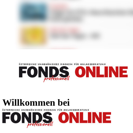
FONDS professionell
FONDS professi
Willkommen bei