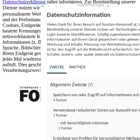
Datenschutzerklärung
näher informieren.
Zur Bereitstellung unserer
Dienste nutzen wir Technologien von
. Zwecke:
Partnern (5)
personalisierte Werbung und Inhalte, Messung von Werbeleistung
Datenschutzinformation
und der Performance von Inhalten sowie Zielgruppenforschung.
Vielen Dank für Ihren Besuch auf fondsprofessionell.at
Cookies, Endgeräte- oder ähnliche Online-Kennungen (z. B. login-
Bereitstellung unserer Dienste nutzen wir Technologien
basierte Kennungen, zufällig generierte Kennungen,
Login-basierte Identifikatoren, zufällig zugewiesene Id
netzwerkbasierte Kennungen) können zusammen mit anderen
Informationen auf Ihrem Gerät gespeichert oder gelese
Informationen (z. B. Browsertyp und Browserinformationen,
Werbung und Inhalte, Messung von Werbeleistung und d
Sprache, Bildschirmgröße, unterstützte Technologien usw.) auf
ist für den Zugriff auf die Website nicht erforderlich. S
Ihrem Endgerät gespeichert oder von dort ausgelesen werden, um es
Schalter ändern, oder später jederzeit via Datenschutzer
jedes Mal wiederzuerkennen, wenn es eine App oder einer Webseite
aufruft. Dies geschieht für einen oder mehrere der hier aufgeführten
ZWECKE
PARTNER
Verarbeitungszwecke.
Allgemein Zwecke
(7)
Speichern von oder Zugriff auf Informationen au
3 Partner
FONDS professionell
Verwendung reduzierter Daten zur Auswahl von
1 Partner
- mit berechtigtem Interesse
1 Partner
Erstellung von Profilen für personalisierte Werbu