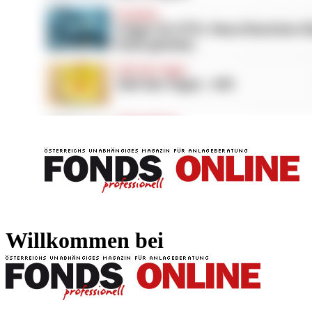
FONDS professionell
FONDS professi
Willkommen bei