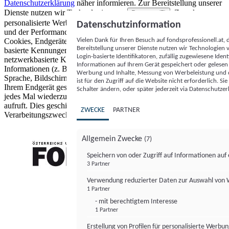
Datenschutzerklärung
näher informieren.
Zur Bereitstellung unserer
Dienste nutzen wir Technologien von
. Zwecke:
Partnern (5)
personalisierte Werbung und Inhalte, Messung von Werbeleistung
Datenschutzinformation
und der Performance von Inhalten sowie Zielgruppenforschung.
Vielen Dank für Ihren Besuch auf fondsprofessionell.at
Cookies, Endgeräte- oder ähnliche Online-Kennungen (z. B. login-
Bereitstellung unserer Dienste nutzen wir Technologien
basierte Kennungen, zufällig generierte Kennungen,
Login-basierte Identifikatoren, zufällig zugewiesene Id
netzwerkbasierte Kennungen) können zusammen mit anderen
Informationen auf Ihrem Gerät gespeichert oder gelese
Informationen (z. B. Browsertyp und Browserinformationen,
Werbung und Inhalte, Messung von Werbeleistung und d
Sprache, Bildschirmgröße, unterstützte Technologien usw.) auf
ist für den Zugriff auf die Website nicht erforderlich. S
Ihrem Endgerät gespeichert oder von dort ausgelesen werden, um es
Schalter ändern, oder später jederzeit via Datenschutzer
jedes Mal wiederzuerkennen, wenn es eine App oder einer Webseite
aufruft. Dies geschieht für einen oder mehrere der hier aufgeführten
ZWECKE
PARTNER
Verarbeitungszwecke.
Allgemein Zwecke
(7)
Speichern von oder Zugriff auf Informationen au
3 Partner
FONDS professionell
Verwendung reduzierter Daten zur Auswahl von
1 Partner
- mit berechtigtem Interesse
1 Partner
Erstellung von Profilen für personalisierte Werbu