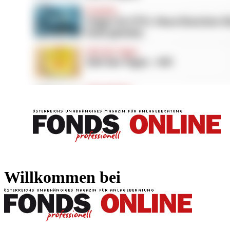
FONDS professionell
FONDS professi
Willkommen bei