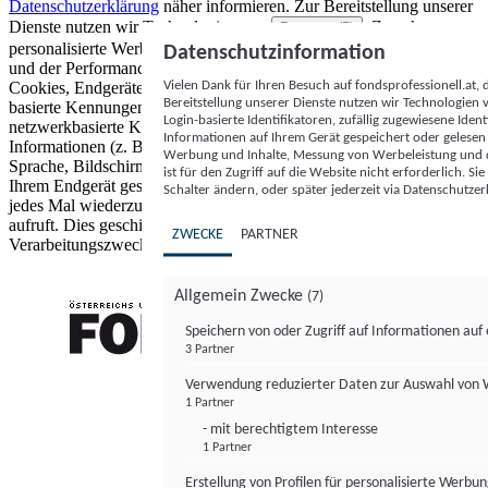
Datenschutzerklärung
näher informieren.
Zur Bereitstellung unserer
Dienste nutzen wir Technologien von
. Zwecke:
Partnern (5)
personalisierte Werbung und Inhalte, Messung von Werbeleistung
Datenschutzinformation
und der Performance von Inhalten sowie Zielgruppenforschung.
Vielen Dank für Ihren Besuch auf fondsprofessionell.at
Cookies, Endgeräte- oder ähnliche Online-Kennungen (z. B. login-
Bereitstellung unserer Dienste nutzen wir Technologien
basierte Kennungen, zufällig generierte Kennungen,
Login-basierte Identifikatoren, zufällig zugewiesene Id
netzwerkbasierte Kennungen) können zusammen mit anderen
Informationen auf Ihrem Gerät gespeichert oder gelese
Informationen (z. B. Browsertyp und Browserinformationen,
Werbung und Inhalte, Messung von Werbeleistung und d
Sprache, Bildschirmgröße, unterstützte Technologien usw.) auf
ist für den Zugriff auf die Website nicht erforderlich. S
Ihrem Endgerät gespeichert oder von dort ausgelesen werden, um es
Schalter ändern, oder später jederzeit via Datenschutzer
jedes Mal wiederzuerkennen, wenn es eine App oder einer Webseite
aufruft. Dies geschieht für einen oder mehrere der hier aufgeführten
ZWECKE
PARTNER
Verarbeitungszwecke.
Allgemein Zwecke
(7)
Speichern von oder Zugriff auf Informationen au
3 Partner
FONDS professionell
Verwendung reduzierter Daten zur Auswahl von
1 Partner
- mit berechtigtem Interesse
1 Partner
Erstellung von Profilen für personalisierte Werbu