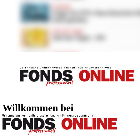
FONDS professionell
FONDS professi
Willkommen bei