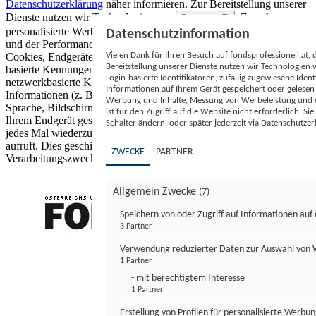
Datenschutzerklärung
näher informieren.
Zur Bereitstellung unserer
Dienste nutzen wir Technologien von
. Zwecke:
Partnern (5)
personalisierte Werbung und Inhalte, Messung von Werbeleistung
Datenschutzinformation
und der Performance von Inhalten sowie Zielgruppenforschung.
Vielen Dank für Ihren Besuch auf fondsprofessionell.at
Cookies, Endgeräte- oder ähnliche Online-Kennungen (z. B. login-
Bereitstellung unserer Dienste nutzen wir Technologien
basierte Kennungen, zufällig generierte Kennungen,
Login-basierte Identifikatoren, zufällig zugewiesene Id
netzwerkbasierte Kennungen) können zusammen mit anderen
Informationen auf Ihrem Gerät gespeichert oder gelese
Informationen (z. B. Browsertyp und Browserinformationen,
Werbung und Inhalte, Messung von Werbeleistung und d
Sprache, Bildschirmgröße, unterstützte Technologien usw.) auf
ist für den Zugriff auf die Website nicht erforderlich. S
Ihrem Endgerät gespeichert oder von dort ausgelesen werden, um es
Schalter ändern, oder später jederzeit via Datenschutzer
jedes Mal wiederzuerkennen, wenn es eine App oder einer Webseite
aufruft. Dies geschieht für einen oder mehrere der hier aufgeführten
ZWECKE
PARTNER
Verarbeitungszwecke.
Allgemein Zwecke
(7)
Speichern von oder Zugriff auf Informationen au
3 Partner
FONDS professionell
Verwendung reduzierter Daten zur Auswahl von
1 Partner
- mit berechtigtem Interesse
1 Partner
Erstellung von Profilen für personalisierte Werbu