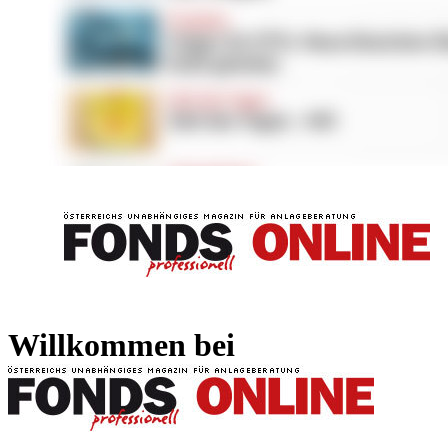
FONDS professionell
FONDS professi
Willkommen bei