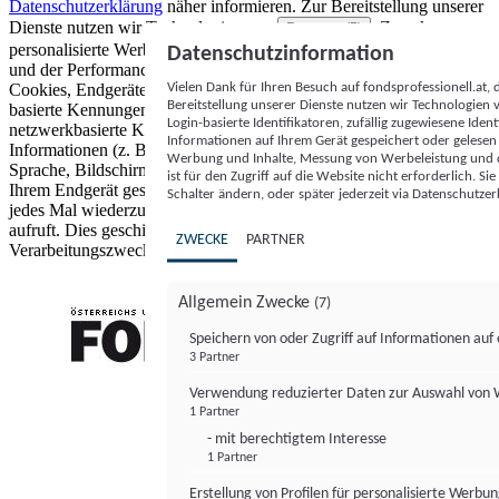
Datenschutzerklärung
näher informieren.
Zur Bereitstellung unserer
Dienste nutzen wir Technologien von
. Zwecke:
Partnern (5)
personalisierte Werbung und Inhalte, Messung von Werbeleistung
Datenschutzinformation
und der Performance von Inhalten sowie Zielgruppenforschung.
Vielen Dank für Ihren Besuch auf fondsprofessionell.at
Cookies, Endgeräte- oder ähnliche Online-Kennungen (z. B. login-
Bereitstellung unserer Dienste nutzen wir Technologien
basierte Kennungen, zufällig generierte Kennungen,
Login-basierte Identifikatoren, zufällig zugewiesene Id
netzwerkbasierte Kennungen) können zusammen mit anderen
Informationen auf Ihrem Gerät gespeichert oder gelese
Informationen (z. B. Browsertyp und Browserinformationen,
Werbung und Inhalte, Messung von Werbeleistung und d
Sprache, Bildschirmgröße, unterstützte Technologien usw.) auf
ist für den Zugriff auf die Website nicht erforderlich. S
Ihrem Endgerät gespeichert oder von dort ausgelesen werden, um es
Schalter ändern, oder später jederzeit via Datenschutzer
jedes Mal wiederzuerkennen, wenn es eine App oder einer Webseite
aufruft. Dies geschieht für einen oder mehrere der hier aufgeführten
ZWECKE
PARTNER
Verarbeitungszwecke.
Allgemein Zwecke
(7)
Speichern von oder Zugriff auf Informationen au
3 Partner
FONDS professionell
Verwendung reduzierter Daten zur Auswahl von
1 Partner
- mit berechtigtem Interesse
1 Partner
Erstellung von Profilen für personalisierte Werbu