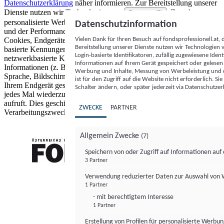
Datenschutzerklärung
näher informieren.
Zur Bereitstellung unserer
Dienste nutzen wir Technologien von
. Zwecke:
Partnern (5)
personalisierte Werbung und Inhalte, Messung von Werbeleistung
Datenschutzinformation
und der Performance von Inhalten sowie Zielgruppenforschung.
Vielen Dank für Ihren Besuch auf fondsprofessionell.at
Cookies, Endgeräte- oder ähnliche Online-Kennungen (z. B. login-
Bereitstellung unserer Dienste nutzen wir Technologien
basierte Kennungen, zufällig generierte Kennungen,
Login-basierte Identifikatoren, zufällig zugewiesene Id
netzwerkbasierte Kennungen) können zusammen mit anderen
Informationen auf Ihrem Gerät gespeichert oder gelese
Informationen (z. B. Browsertyp und Browserinformationen,
Werbung und Inhalte, Messung von Werbeleistung und d
Sprache, Bildschirmgröße, unterstützte Technologien usw.) auf
ist für den Zugriff auf die Website nicht erforderlich. S
Ihrem Endgerät gespeichert oder von dort ausgelesen werden, um es
Schalter ändern, oder später jederzeit via Datenschutzer
jedes Mal wiederzuerkennen, wenn es eine App oder einer Webseite
aufruft. Dies geschieht für einen oder mehrere der hier aufgeführten
ZWECKE
PARTNER
Verarbeitungszwecke.
Allgemein Zwecke
(7)
Speichern von oder Zugriff auf Informationen au
3 Partner
FONDS professionell
Verwendung reduzierter Daten zur Auswahl von
1 Partner
- mit berechtigtem Interesse
1 Partner
Erstellung von Profilen für personalisierte Werbu