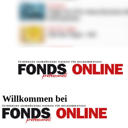
FONDS professionell
FONDS professi
Willkommen bei