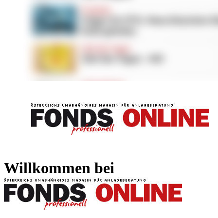
FONDS professionell
FONDS professi
Willkommen bei