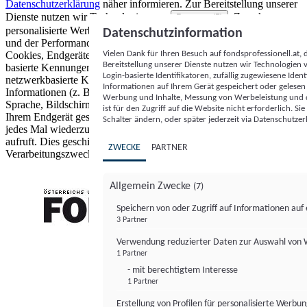
Datenschutzerklärung
näher informieren.
Zur Bereitstellung unserer
Dienste nutzen wir Technologien von
. Zwecke:
Partnern (5)
personalisierte Werbung und Inhalte, Messung von Werbeleistung
Datenschutzinformation
und der Performance von Inhalten sowie Zielgruppenforschung.
Vielen Dank für Ihren Besuch auf fondsprofessionell.at
Cookies, Endgeräte- oder ähnliche Online-Kennungen (z. B. login-
Bereitstellung unserer Dienste nutzen wir Technologien
basierte Kennungen, zufällig generierte Kennungen,
Login-basierte Identifikatoren, zufällig zugewiesene Id
netzwerkbasierte Kennungen) können zusammen mit anderen
Informationen auf Ihrem Gerät gespeichert oder gelese
Informationen (z. B. Browsertyp und Browserinformationen,
Werbung und Inhalte, Messung von Werbeleistung und d
Sprache, Bildschirmgröße, unterstützte Technologien usw.) auf
ist für den Zugriff auf die Website nicht erforderlich. S
Ihrem Endgerät gespeichert oder von dort ausgelesen werden, um es
Schalter ändern, oder später jederzeit via Datenschutzer
jedes Mal wiederzuerkennen, wenn es eine App oder einer Webseite
aufruft. Dies geschieht für einen oder mehrere der hier aufgeführten
ZWECKE
PARTNER
Verarbeitungszwecke.
Allgemein Zwecke
(7)
Speichern von oder Zugriff auf Informationen au
3 Partner
FONDS professionell
Verwendung reduzierter Daten zur Auswahl von
1 Partner
- mit berechtigtem Interesse
1 Partner
Erstellung von Profilen für personalisierte Werbu