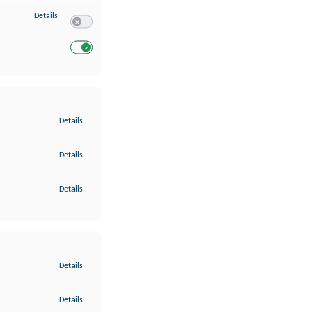
zu Entwicklung und Verbesserung der Angebote
Details
Switch zum Einwilligen bzw. Ablehnen des Dienstes Entwickl
Switch zum Einwilligen bzw. Ablehnen des Dienstes Entwicklu
zu Gewährleistung der Sicherheit, Verhinderung und Aufdeckung v
Details
zu Bereitstellung und Anzeige von Werbung und Inhalten
Details
zu Ihre Entscheidungen zum Datenschutz speichern und übermittel
Details
zu Abgleichung und Kombination von Daten aus unterschiedlichen 
Details
zu Verknüpfung verschiedener Endgeräte
Details