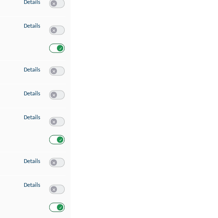
zu Speichern von oder Zugriff auf Informationen auf einem Endgerät
Details
Switch zum Einwilligen bzw. Ablehnen des Dienstes Speichern 
zu Verwendung reduzierter Daten zur Auswahl von Werbeanzeigen
Details
Switch zum Einwilligen bzw. Ablehnen des Dienstes Verwend
Switch zum Einwilligen bzw. Ablehnen des Dienstes Verwendu
zu Erstellung von Profilen für personalisierte Werbung
Details
Switch zum Einwilligen bzw. Ablehnen des Dienstes Erstellung 
zu Verwendung von Profilen zur Auswahl personalisierter Werbung
Details
Switch zum Einwilligen bzw. Ablehnen des Dienstes Verwendun
zu Messung der Werbeleistung
Details
Switch zum Einwilligen bzw. Ablehnen des Dienstes Messung 
Switch zum Einwilligen bzw. Ablehnen des Dienstes Messung d
zu Messung der Performance von Inhalten
Details
Switch zum Einwilligen bzw. Ablehnen des Dienstes Messung 
zu Analyse von Zielgruppen durch Statistiken oder Kombinationen von Dat
Details
Switch zum Einwilligen bzw. Ablehnen des Dienstes Analyse v
Switch zum Einwilligen bzw. Ablehnen des Dienstes Analyse v