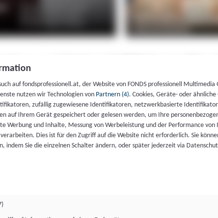
rmation
such auf fondsprofessionell.at, der Website von FONDS professionell Multimedia
ienste nutzen wir Technologien von
Partnern (4)
. Cookies, Geräte- oder ähnliche
entifikatoren, zufällig zugewiesene Identifikatoren, netzwerkbasierte Identifik
en auf Ihrem Gerät gespeichert oder gelesen werden, um Ihre personenbezogen
rte Werbung und Inhalte, Messung von Werbeleistung und der Performance von 
erarbeiten. Dies ist für den Zugriff auf die Website nicht erforderlich. Sie können
, indem Sie die einzelnen Schalter ändern, oder später jederzeit via Datenschu
7)