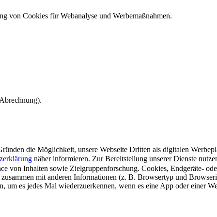
ndung von Cookies für Webanalyse und Werbemaßnahmen.
e Abrechnung).
ünden die Möglichkeit, unsere Webseite Dritten als digitalen Werbeplat
zerklärung
näher informieren.
Zur Bereitstellung unserer Dienste nutz
e von Inhalten sowie Zielgruppenforschung. Cookies, Endgeräte- ode
 zusammen mit anderen Informationen (z. B. Browsertyp und Browserin
n, um es jedes Mal wiederzuerkennen, wenn es eine App oder einer Webs