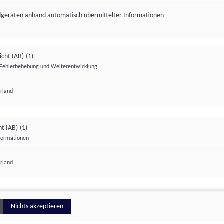
ndgeräten anhand automatisch übermittelter Informationen
icht IAB)
(1)
Fehlerbehebung und Weiterentwicklung
Irland
Impressum
Datenschutzerklärung
Datenschutzeinstellungen
ht IAB)
(1)
nformationen
Irland
ionell
Nichts akzeptieren