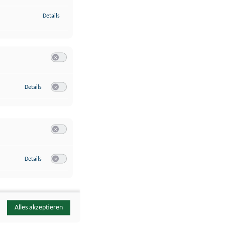
zu Identifikation von Endgeräten anhand automatisch übermittelte
Details
Switch zum Einwilligen bzw. Ablehnen der Kategorie Analyse / 
zu Google Analytics
Details
Switch zum Einwilligen bzw. Ablehnen des Dienstes Google Ana
Switch zum Einwilligen bzw. Ablehnen der Kategorie Sonstige 
zu YouTube
Details
Switch zum Einwilligen bzw. Ablehnen des Dienstes YouTube
Alles akzeptieren