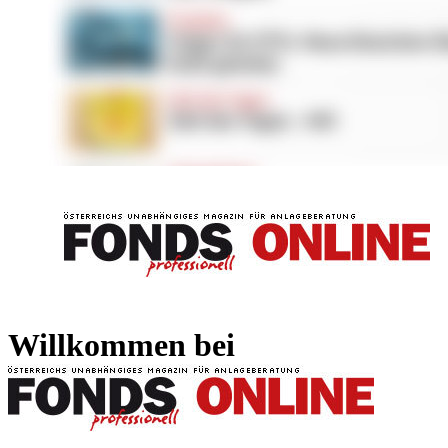
FONDS professionell
FONDS professi
Willkommen bei