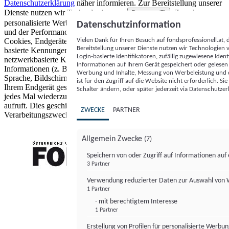
Datenschutzerklärung
näher informieren.
Zur Bereitstellung unserer
Dienste nutzen wir Technologien von
. Zwecke:
Partnern (5)
personalisierte Werbung und Inhalte, Messung von Werbeleistung
Datenschutzinformation
und der Performance von Inhalten sowie Zielgruppenforschung.
Vielen Dank für Ihren Besuch auf fondsprofessionell.at
Cookies, Endgeräte- oder ähnliche Online-Kennungen (z. B. login-
Bereitstellung unserer Dienste nutzen wir Technologien
basierte Kennungen, zufällig generierte Kennungen,
Login-basierte Identifikatoren, zufällig zugewiesene Id
netzwerkbasierte Kennungen) können zusammen mit anderen
Informationen auf Ihrem Gerät gespeichert oder gelese
Informationen (z. B. Browsertyp und Browserinformationen,
Werbung und Inhalte, Messung von Werbeleistung und d
Sprache, Bildschirmgröße, unterstützte Technologien usw.) auf
ist für den Zugriff auf die Website nicht erforderlich. S
Ihrem Endgerät gespeichert oder von dort ausgelesen werden, um es
Schalter ändern, oder später jederzeit via Datenschutzer
jedes Mal wiederzuerkennen, wenn es eine App oder einer Webseite
aufruft. Dies geschieht für einen oder mehrere der hier aufgeführten
ZWECKE
PARTNER
Verarbeitungszwecke.
Allgemein Zwecke
(7)
Speichern von oder Zugriff auf Informationen au
3 Partner
FONDS professionell
Verwendung reduzierter Daten zur Auswahl von
1 Partner
- mit berechtigtem Interesse
1 Partner
Erstellung von Profilen für personalisierte Werbu