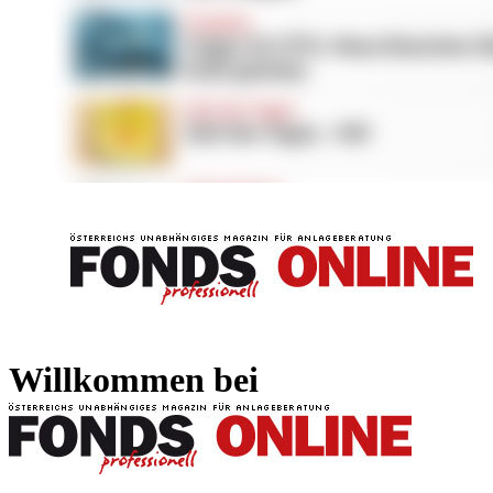
FONDS professionell
FONDS professi
Willkommen bei