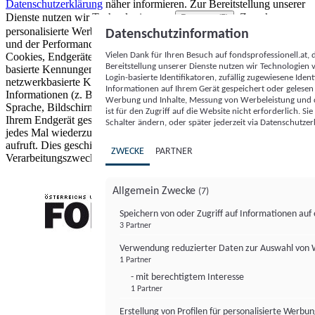
Datenschutzerklärung
näher informieren.
Zur Bereitstellung unserer
Dienste nutzen wir Technologien von
. Zwecke:
Partnern (5)
personalisierte Werbung und Inhalte, Messung von Werbeleistung
Datenschutzinformation
und der Performance von Inhalten sowie Zielgruppenforschung.
Vielen Dank für Ihren Besuch auf fondsprofessionell.at
Cookies, Endgeräte- oder ähnliche Online-Kennungen (z. B. login-
Bereitstellung unserer Dienste nutzen wir Technologien
basierte Kennungen, zufällig generierte Kennungen,
Login-basierte Identifikatoren, zufällig zugewiesene Id
netzwerkbasierte Kennungen) können zusammen mit anderen
Informationen auf Ihrem Gerät gespeichert oder gelese
Informationen (z. B. Browsertyp und Browserinformationen,
Werbung und Inhalte, Messung von Werbeleistung und d
Sprache, Bildschirmgröße, unterstützte Technologien usw.) auf
ist für den Zugriff auf die Website nicht erforderlich. S
Ihrem Endgerät gespeichert oder von dort ausgelesen werden, um es
Schalter ändern, oder später jederzeit via Datenschutzer
jedes Mal wiederzuerkennen, wenn es eine App oder einer Webseite
aufruft. Dies geschieht für einen oder mehrere der hier aufgeführten
ZWECKE
PARTNER
Verarbeitungszwecke.
Allgemein Zwecke
(7)
Speichern von oder Zugriff auf Informationen au
3 Partner
FONDS professionell
Verwendung reduzierter Daten zur Auswahl von
1 Partner
- mit berechtigtem Interesse
1 Partner
Erstellung von Profilen für personalisierte Werbu