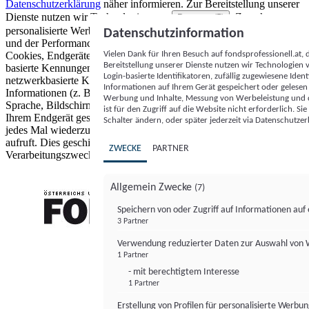
Datenschutzerklärung
näher informieren.
Zur Bereitstellung unserer
Dienste nutzen wir Technologien von
. Zwecke:
Partnern (5)
personalisierte Werbung und Inhalte, Messung von Werbeleistung
Datenschutzinformation
und der Performance von Inhalten sowie Zielgruppenforschung.
Vielen Dank für Ihren Besuch auf fondsprofessionell.at
Cookies, Endgeräte- oder ähnliche Online-Kennungen (z. B. login-
Bereitstellung unserer Dienste nutzen wir Technologien
basierte Kennungen, zufällig generierte Kennungen,
Login-basierte Identifikatoren, zufällig zugewiesene Id
netzwerkbasierte Kennungen) können zusammen mit anderen
Informationen auf Ihrem Gerät gespeichert oder gelese
Informationen (z. B. Browsertyp und Browserinformationen,
Werbung und Inhalte, Messung von Werbeleistung und d
Sprache, Bildschirmgröße, unterstützte Technologien usw.) auf
ist für den Zugriff auf die Website nicht erforderlich. S
Ihrem Endgerät gespeichert oder von dort ausgelesen werden, um es
Schalter ändern, oder später jederzeit via Datenschutzer
jedes Mal wiederzuerkennen, wenn es eine App oder einer Webseite
aufruft. Dies geschieht für einen oder mehrere der hier aufgeführten
ZWECKE
PARTNER
Verarbeitungszwecke.
Allgemein Zwecke
(7)
Speichern von oder Zugriff auf Informationen au
3 Partner
FONDS professionell
Verwendung reduzierter Daten zur Auswahl von
1 Partner
- mit berechtigtem Interesse
1 Partner
Erstellung von Profilen für personalisierte Werbu