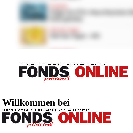
FONDS professionell
FONDS professi
Willkommen bei