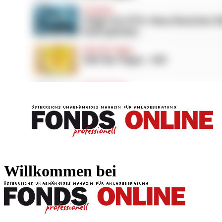
FONDS professionell
FONDS professi
Willkommen bei