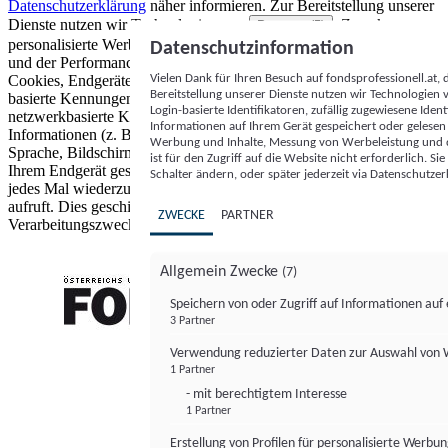
Datenschutzerklärung
näher informieren.
Zur Bereitstellung unserer
Dienste nutzen wir Technologien von
. Zwecke:
Partnern (5)
personalisierte Werbung und Inhalte, Messung von Werbeleistung
Datenschutzinformation
und der Performance von Inhalten sowie Zielgruppenforschung.
Vielen Dank für Ihren Besuch auf fondsprofessionell.at
Cookies, Endgeräte- oder ähnliche Online-Kennungen (z. B. login-
Bereitstellung unserer Dienste nutzen wir Technologien
basierte Kennungen, zufällig generierte Kennungen,
Login-basierte Identifikatoren, zufällig zugewiesene Id
netzwerkbasierte Kennungen) können zusammen mit anderen
Informationen auf Ihrem Gerät gespeichert oder gelese
Informationen (z. B. Browsertyp und Browserinformationen,
Werbung und Inhalte, Messung von Werbeleistung und d
Sprache, Bildschirmgröße, unterstützte Technologien usw.) auf
ist für den Zugriff auf die Website nicht erforderlich. S
Ihrem Endgerät gespeichert oder von dort ausgelesen werden, um es
Schalter ändern, oder später jederzeit via Datenschutzer
jedes Mal wiederzuerkennen, wenn es eine App oder einer Webseite
aufruft. Dies geschieht für einen oder mehrere der hier aufgeführten
ZWECKE
PARTNER
Verarbeitungszwecke.
Allgemein Zwecke
(7)
Speichern von oder Zugriff auf Informationen au
3 Partner
FONDS professionell
Verwendung reduzierter Daten zur Auswahl von
1 Partner
- mit berechtigtem Interesse
1 Partner
Erstellung von Profilen für personalisierte Werbu