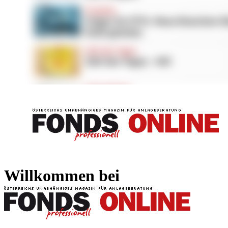
FONDS professionell
FONDS professi
Willkommen bei