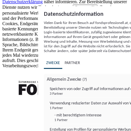
Datenschutzerklärung
näher informieren.
Zur Bereitstellung unserer
Dienste nutzen wir Technologien von
. Zwecke:
Partnern (5)
personalisierte Werbung und Inhalte, Messung von Werbeleistung
Datenschutzinformation
und der Performance von Inhalten sowie Zielgruppenforschung.
Vielen Dank für Ihren Besuch auf fondsprofessionell.at
Cookies, Endgeräte- oder ähnliche Online-Kennungen (z. B. login-
Bereitstellung unserer Dienste nutzen wir Technologien
basierte Kennungen, zufällig generierte Kennungen,
Login-basierte Identifikatoren, zufällig zugewiesene Id
netzwerkbasierte Kennungen) können zusammen mit anderen
Informationen auf Ihrem Gerät gespeichert oder gelese
Informationen (z. B. Browsertyp und Browserinformationen,
Werbung und Inhalte, Messung von Werbeleistung und d
Sprache, Bildschirmgröße, unterstützte Technologien usw.) auf
ist für den Zugriff auf die Website nicht erforderlich. S
Ihrem Endgerät gespeichert oder von dort ausgelesen werden, um es
Schalter ändern, oder später jederzeit via Datenschutzer
jedes Mal wiederzuerkennen, wenn es eine App oder einer Webseite
aufruft. Dies geschieht für einen oder mehrere der hier aufgeführten
ZWECKE
PARTNER
Verarbeitungszwecke.
Allgemein Zwecke
(7)
Speichern von oder Zugriff auf Informationen au
3 Partner
FONDS professionell
Verwendung reduzierter Daten zur Auswahl von
1 Partner
- mit berechtigtem Interesse
1 Partner
Erstellung von Profilen für personalisierte Werbu