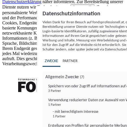
Datenschutzerklärung
näher informieren.
Zur Bereitstellung unserer
Dienste nutzen wir Technologien von
. Zwecke:
Partnern (5)
personalisierte Werbung und Inhalte, Messung von Werbeleistung
Datenschutzinformation
und der Performance von Inhalten sowie Zielgruppenforschung.
Vielen Dank für Ihren Besuch auf fondsprofessionell.at
Cookies, Endgeräte- oder ähnliche Online-Kennungen (z. B. login-
Bereitstellung unserer Dienste nutzen wir Technologien
basierte Kennungen, zufällig generierte Kennungen,
Login-basierte Identifikatoren, zufällig zugewiesene Id
netzwerkbasierte Kennungen) können zusammen mit anderen
Informationen auf Ihrem Gerät gespeichert oder gelese
Informationen (z. B. Browsertyp und Browserinformationen,
Werbung und Inhalte, Messung von Werbeleistung und d
Sprache, Bildschirmgröße, unterstützte Technologien usw.) auf
ist für den Zugriff auf die Website nicht erforderlich. S
Ihrem Endgerät gespeichert oder von dort ausgelesen werden, um es
Schalter ändern, oder später jederzeit via Datenschutzer
jedes Mal wiederzuerkennen, wenn es eine App oder einer Webseite
aufruft. Dies geschieht für einen oder mehrere der hier aufgeführten
ZWECKE
PARTNER
Verarbeitungszwecke.
Allgemein Zwecke
(7)
Speichern von oder Zugriff auf Informationen au
3 Partner
FONDS professionell
Verwendung reduzierter Daten zur Auswahl von
1 Partner
- mit berechtigtem Interesse
1 Partner
Erstellung von Profilen für personalisierte Werbu