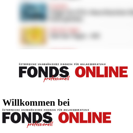
FONDS professionell
FONDS professi
Willkommen bei