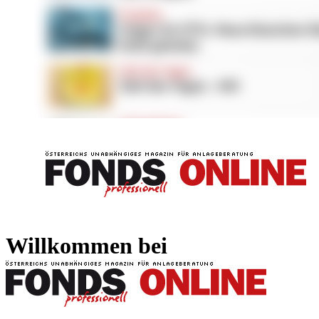
FONDS professionell
FONDS professi
Willkommen bei