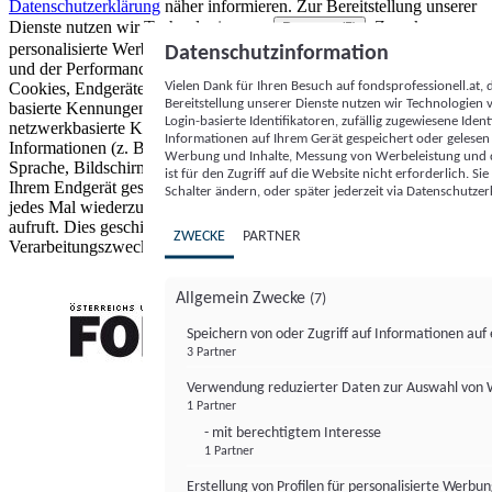
Datenschutzerklärung
näher informieren.
Zur Bereitstellung unserer
Dienste nutzen wir Technologien von
. Zwecke:
Partnern (5)
personalisierte Werbung und Inhalte, Messung von Werbeleistung
Datenschutzinformation
und der Performance von Inhalten sowie Zielgruppenforschung.
Vielen Dank für Ihren Besuch auf fondsprofessionell.at
Cookies, Endgeräte- oder ähnliche Online-Kennungen (z. B. login-
Bereitstellung unserer Dienste nutzen wir Technologien
basierte Kennungen, zufällig generierte Kennungen,
Login-basierte Identifikatoren, zufällig zugewiesene Id
netzwerkbasierte Kennungen) können zusammen mit anderen
Informationen auf Ihrem Gerät gespeichert oder gelese
Informationen (z. B. Browsertyp und Browserinformationen,
Werbung und Inhalte, Messung von Werbeleistung und d
Sprache, Bildschirmgröße, unterstützte Technologien usw.) auf
ist für den Zugriff auf die Website nicht erforderlich. S
Ihrem Endgerät gespeichert oder von dort ausgelesen werden, um es
Schalter ändern, oder später jederzeit via Datenschutzer
jedes Mal wiederzuerkennen, wenn es eine App oder einer Webseite
aufruft. Dies geschieht für einen oder mehrere der hier aufgeführten
ZWECKE
PARTNER
Verarbeitungszwecke.
Allgemein Zwecke
(7)
Speichern von oder Zugriff auf Informationen au
3 Partner
FONDS professionell
Verwendung reduzierter Daten zur Auswahl von
1 Partner
- mit berechtigtem Interesse
1 Partner
Erstellung von Profilen für personalisierte Werbu