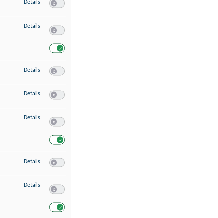
zu Speichern von oder Zugriff auf Informationen auf einem Endgerät
Details
Switch zum Einwilligen bzw. Ablehnen des Dienstes Speichern 
zu Verwendung reduzierter Daten zur Auswahl von Werbeanzeigen
Details
Switch zum Einwilligen bzw. Ablehnen des Dienstes Verwend
Switch zum Einwilligen bzw. Ablehnen des Dienstes Verwendu
zu Erstellung von Profilen für personalisierte Werbung
Details
Switch zum Einwilligen bzw. Ablehnen des Dienstes Erstellung 
zu Verwendung von Profilen zur Auswahl personalisierter Werbung
Details
Switch zum Einwilligen bzw. Ablehnen des Dienstes Verwendun
zu Messung der Werbeleistung
Details
Switch zum Einwilligen bzw. Ablehnen des Dienstes Messung 
Switch zum Einwilligen bzw. Ablehnen des Dienstes Messung d
zu Messung der Performance von Inhalten
Details
Switch zum Einwilligen bzw. Ablehnen des Dienstes Messung 
zu Analyse von Zielgruppen durch Statistiken oder Kombinationen von Dat
Details
Switch zum Einwilligen bzw. Ablehnen des Dienstes Analyse v
Switch zum Einwilligen bzw. Ablehnen des Dienstes Analyse v