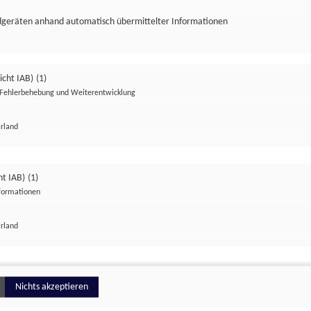
ndgeräten anhand automatisch übermittelter Informationen
icht IAB)
(1)
Fehlerbehebung und Weiterentwicklung
Irland
Impressum
Datenschutzerklärung
Datenschutzeinstellungen
ht IAB)
(1)
nformationen
Irland
ionell
Nichts akzeptieren