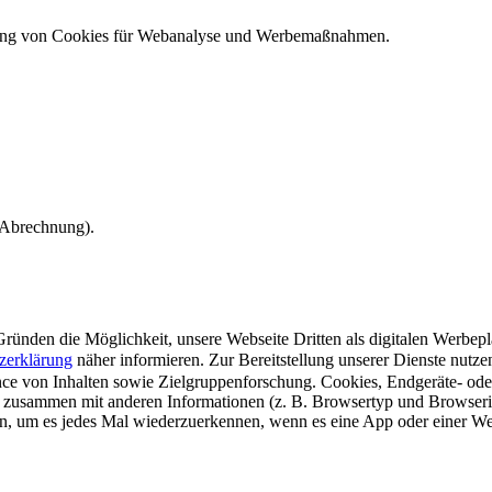
ndung von Cookies für Webanalyse und Werbemaßnahmen.
e Abrechnung).
ünden die Möglichkeit, unsere Webseite Dritten als digitalen Werbeplat
zerklärung
näher informieren.
Zur Bereitstellung unserer Dienste nutz
e von Inhalten sowie Zielgruppenforschung. Cookies, Endgeräte- ode
 zusammen mit anderen Informationen (z. B. Browsertyp und Browserin
n, um es jedes Mal wiederzuerkennen, wenn es eine App oder einer Webs