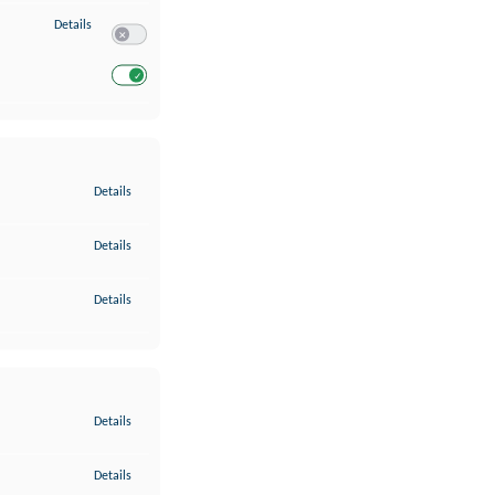
zu Entwicklung und Verbesserung der Angebote
Details
Switch zum Einwilligen bzw. Ablehnen des Dienstes Entwickl
Switch zum Einwilligen bzw. Ablehnen des Dienstes Entwicklu
zu Gewährleistung der Sicherheit, Verhinderung und Aufdeckung v
Details
zu Bereitstellung und Anzeige von Werbung und Inhalten
Details
zu Ihre Entscheidungen zum Datenschutz speichern und übermittel
Details
zu Abgleichung und Kombination von Daten aus unterschiedlichen 
Details
zu Verknüpfung verschiedener Endgeräte
Details