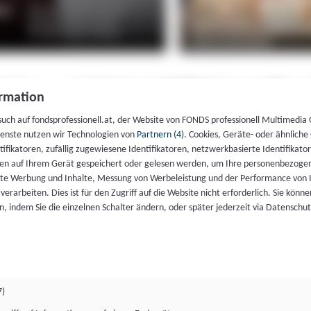
rmation
such auf fondsprofessionell.at, der Website von FONDS professionell Multimedia
ienste nutzen wir Technologien von
Partnern (4)
. Cookies, Geräte- oder ähnliche
entifikatoren, zufällig zugewiesene Identifikatoren, netzwerkbasierte Identifik
en auf Ihrem Gerät gespeichert oder gelesen werden, um Ihre personenbezogen
rte Werbung und Inhalte, Messung von Werbeleistung und der Performance von 
erarbeiten. Dies ist für den Zugriff auf die Website nicht erforderlich. Sie können
, indem Sie die einzelnen Schalter ändern, oder später jederzeit via Datenschu
7)