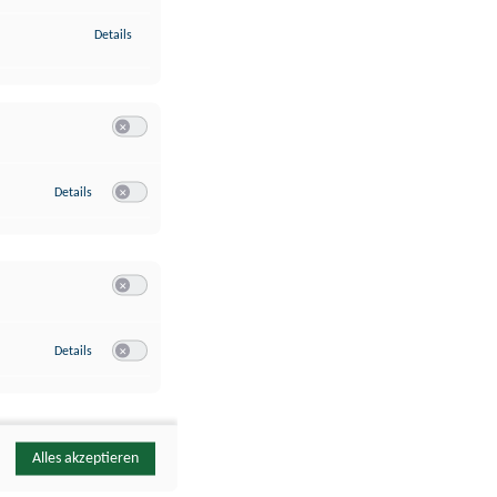
zu Identifikation von Endgeräten anhand automatisch übermittelte
Details
Switch zum Einwilligen bzw. Ablehnen der Kategorie Analyse / 
zu Google Analytics
Details
Switch zum Einwilligen bzw. Ablehnen des Dienstes Google Ana
Switch zum Einwilligen bzw. Ablehnen der Kategorie Sonstige 
zu YouTube
Details
Switch zum Einwilligen bzw. Ablehnen des Dienstes YouTube
Alles akzeptieren