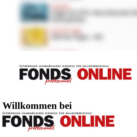
FONDS professionell
FONDS professi
Willkommen bei