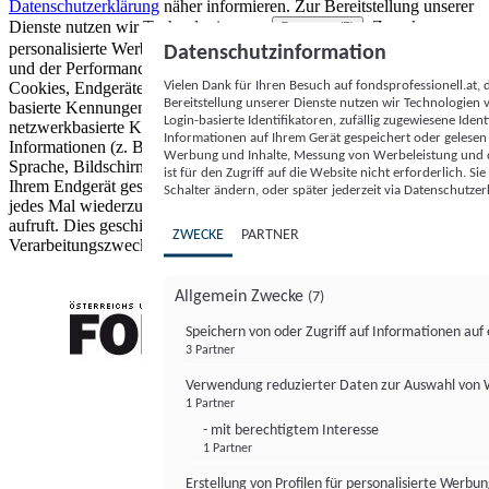
Datenschutzerklärung
näher informieren.
Zur Bereitstellung unserer
Dienste nutzen wir Technologien von
. Zwecke:
Partnern (5)
personalisierte Werbung und Inhalte, Messung von Werbeleistung
Datenschutzinformation
und der Performance von Inhalten sowie Zielgruppenforschung.
Vielen Dank für Ihren Besuch auf fondsprofessionell.at
Cookies, Endgeräte- oder ähnliche Online-Kennungen (z. B. login-
Bereitstellung unserer Dienste nutzen wir Technologien
basierte Kennungen, zufällig generierte Kennungen,
Login-basierte Identifikatoren, zufällig zugewiesene Id
netzwerkbasierte Kennungen) können zusammen mit anderen
Informationen auf Ihrem Gerät gespeichert oder gelese
Informationen (z. B. Browsertyp und Browserinformationen,
Werbung und Inhalte, Messung von Werbeleistung und d
Sprache, Bildschirmgröße, unterstützte Technologien usw.) auf
ist für den Zugriff auf die Website nicht erforderlich. S
Ihrem Endgerät gespeichert oder von dort ausgelesen werden, um es
Schalter ändern, oder später jederzeit via Datenschutzer
jedes Mal wiederzuerkennen, wenn es eine App oder einer Webseite
aufruft. Dies geschieht für einen oder mehrere der hier aufgeführten
ZWECKE
PARTNER
Verarbeitungszwecke.
Allgemein Zwecke
(7)
Speichern von oder Zugriff auf Informationen au
3 Partner
FONDS professionell
Verwendung reduzierter Daten zur Auswahl von
1 Partner
- mit berechtigtem Interesse
1 Partner
Erstellung von Profilen für personalisierte Werbu