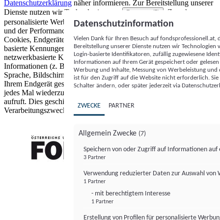
Datenschutzerklärung
näher informieren.
Zur Bereitstellung unserer
Dienste nutzen wir Technologien von
. Zwecke:
Partnern (5)
personalisierte Werbung und Inhalte, Messung von Werbeleistung
Datenschutzinformation
und der Performance von Inhalten sowie Zielgruppenforschung.
Vielen Dank für Ihren Besuch auf fondsprofessionell.at
Cookies, Endgeräte- oder ähnliche Online-Kennungen (z. B. login-
Bereitstellung unserer Dienste nutzen wir Technologien
basierte Kennungen, zufällig generierte Kennungen,
Login-basierte Identifikatoren, zufällig zugewiesene Id
netzwerkbasierte Kennungen) können zusammen mit anderen
Informationen auf Ihrem Gerät gespeichert oder gelese
Informationen (z. B. Browsertyp und Browserinformationen,
Werbung und Inhalte, Messung von Werbeleistung und d
Sprache, Bildschirmgröße, unterstützte Technologien usw.) auf
ist für den Zugriff auf die Website nicht erforderlich. S
Ihrem Endgerät gespeichert oder von dort ausgelesen werden, um es
Schalter ändern, oder später jederzeit via Datenschutzer
jedes Mal wiederzuerkennen, wenn es eine App oder einer Webseite
aufruft. Dies geschieht für einen oder mehrere der hier aufgeführten
ZWECKE
PARTNER
Verarbeitungszwecke.
Allgemein Zwecke
(7)
Speichern von oder Zugriff auf Informationen au
3 Partner
FONDS professionell
Verwendung reduzierter Daten zur Auswahl von
1 Partner
- mit berechtigtem Interesse
1 Partner
Erstellung von Profilen für personalisierte Werbu