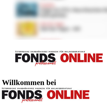
FONDS professionell
FONDS professi
Willkommen bei