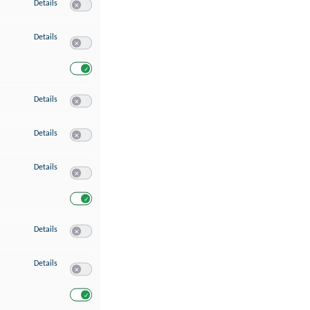
zu Speichern von oder Zugriff auf Informationen auf einem Endgerät
Details
Switch zum Einwilligen bzw. Ablehnen des Dienstes Speichern 
zu Verwendung reduzierter Daten zur Auswahl von Werbeanzeigen
Details
Switch zum Einwilligen bzw. Ablehnen des Dienstes Verwend
Switch zum Einwilligen bzw. Ablehnen des Dienstes Verwendu
zu Erstellung von Profilen für personalisierte Werbung
Details
Switch zum Einwilligen bzw. Ablehnen des Dienstes Erstellung 
zu Verwendung von Profilen zur Auswahl personalisierter Werbung
Details
Switch zum Einwilligen bzw. Ablehnen des Dienstes Verwendun
zu Messung der Werbeleistung
Details
Switch zum Einwilligen bzw. Ablehnen des Dienstes Messung 
Switch zum Einwilligen bzw. Ablehnen des Dienstes Messung d
zu Messung der Performance von Inhalten
Details
Switch zum Einwilligen bzw. Ablehnen des Dienstes Messung 
zu Analyse von Zielgruppen durch Statistiken oder Kombinationen von Dat
Details
Switch zum Einwilligen bzw. Ablehnen des Dienstes Analyse v
Switch zum Einwilligen bzw. Ablehnen des Dienstes Analyse v