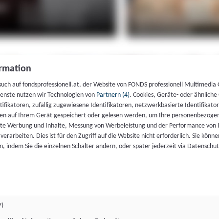
rmation
such auf fondsprofessionell.at, der Website von FONDS professionell Multimedia
ienste nutzen wir Technologien von
Partnern (4)
. Cookies, Geräte- oder ähnliche
entifikatoren, zufällig zugewiesene Identifikatoren, netzwerkbasierte Identifik
en auf Ihrem Gerät gespeichert oder gelesen werden, um Ihre personenbezogen
rte Werbung und Inhalte, Messung von Werbeleistung und der Performance von 
erarbeiten. Dies ist für den Zugriff auf die Website nicht erforderlich. Sie können
, indem Sie die einzelnen Schalter ändern, oder später jederzeit via Datenschu
7)