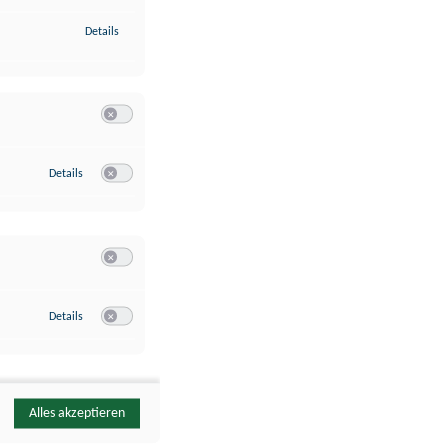
zu Identifikation von Endgeräten anhand automatisch übermittelte
Details
Switch zum Einwilligen bzw. Ablehnen der Kategorie Analyse / 
zu Google Analytics
Details
Switch zum Einwilligen bzw. Ablehnen des Dienstes Google Ana
Switch zum Einwilligen bzw. Ablehnen der Kategorie Sonstige 
zu YouTube
Details
Switch zum Einwilligen bzw. Ablehnen des Dienstes YouTube
Alles akzeptieren