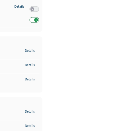
zu Entwicklung und Verbesserung der Angebote
Details
Switch zum Einwilligen bzw. Ablehnen des Dienstes Entwickl
Switch zum Einwilligen bzw. Ablehnen des Dienstes Entwicklu
zu Gewährleistung der Sicherheit, Verhinderung und Aufdeckung v
Details
zu Bereitstellung und Anzeige von Werbung und Inhalten
Details
zu Ihre Entscheidungen zum Datenschutz speichern und übermittel
Details
zu Abgleichung und Kombination von Daten aus unterschiedlichen 
Details
zu Verknüpfung verschiedener Endgeräte
Details