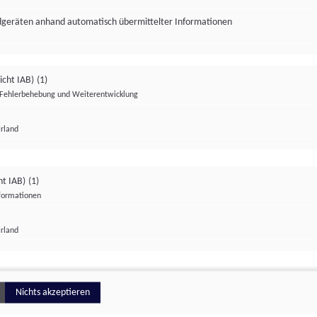
ndgeräten anhand automatisch übermittelter Informationen
icht IAB)
(1)
Fehlerbehebung und Weiterentwicklung
Irland
Impressum
Datenschutzerklärung
Datenschutzeinstellungen
ht IAB)
(1)
nformationen
Irland
ionell
Nichts akzeptieren