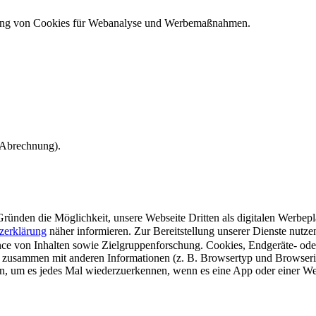
ndung von Cookies für Webanalyse und Werbemaßnahmen.
e Abrechnung).
ünden die Möglichkeit, unsere Webseite Dritten als digitalen Werbeplat
zerklärung
näher informieren.
Zur Bereitstellung unserer Dienste nutz
e von Inhalten sowie Zielgruppenforschung. Cookies, Endgeräte- ode
 zusammen mit anderen Informationen (z. B. Browsertyp und Browserin
n, um es jedes Mal wiederzuerkennen, wenn es eine App oder einer Webs