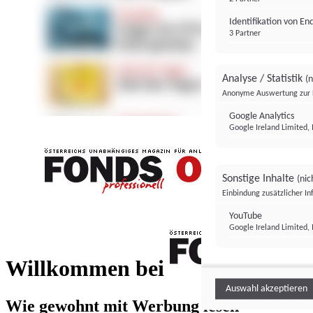
Identifikation von E
3 Partner
Analyse / Statistik
(n
Anonyme Auswertung zur 
Google Analytics
Google Ireland Limited, 
Sonstige Inhalte
(nic
Einbindung zusätzlicher I
FONDS professionell
YouTube
Google Ireland Limited, 
FONDS profess
Willkommen bei
Auswahl akzeptieren
Wie gewohnt mit Werbung lesen