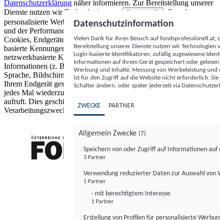
Datenschutzerklärung
näher informieren.
Zur Bereitstellung unserer
Dienste nutzen wir Technologien von
. Zwecke:
Partnern (5)
personalisierte Werbung und Inhalte, Messung von Werbeleistung
Datenschutzinformation
und der Performance von Inhalten sowie Zielgruppenforschung.
Vielen Dank für Ihren Besuch auf fondsprofessionell.at
Cookies, Endgeräte- oder ähnliche Online-Kennungen (z. B. login-
Bereitstellung unserer Dienste nutzen wir Technologien
basierte Kennungen, zufällig generierte Kennungen,
Login-basierte Identifikatoren, zufällig zugewiesene Id
netzwerkbasierte Kennungen) können zusammen mit anderen
Informationen auf Ihrem Gerät gespeichert oder gelese
Informationen (z. B. Browsertyp und Browserinformationen,
Werbung und Inhalte, Messung von Werbeleistung und d
Sprache, Bildschirmgröße, unterstützte Technologien usw.) auf
ist für den Zugriff auf die Website nicht erforderlich. S
Ihrem Endgerät gespeichert oder von dort ausgelesen werden, um es
Schalter ändern, oder später jederzeit via Datenschutzer
jedes Mal wiederzuerkennen, wenn es eine App oder einer Webseite
aufruft. Dies geschieht für einen oder mehrere der hier aufgeführten
ZWECKE
PARTNER
Verarbeitungszwecke.
Allgemein Zwecke
(7)
Speichern von oder Zugriff auf Informationen au
3 Partner
FONDS professionell
Verwendung reduzierter Daten zur Auswahl von
1 Partner
- mit berechtigtem Interesse
1 Partner
Erstellung von Profilen für personalisierte Werbu