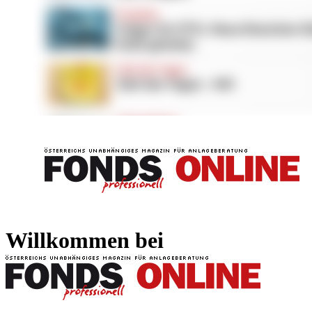
FONDS professionell
FONDS professi
Willkommen bei