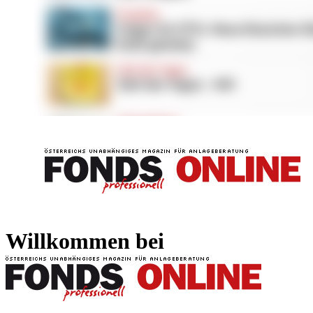
FONDS professionell
FONDS professi
Willkommen bei