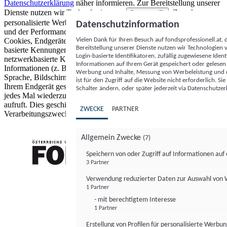
Datenschutzerklärung
näher informieren.
Zur Bereitstellung unserer
Dienste nutzen wir Technologien von
. Zwecke:
Partnern (5)
personalisierte Werbung und Inhalte, Messung von Werbeleistung
Datenschutzinformation
und der Performance von Inhalten sowie Zielgruppenforschung.
Vielen Dank für Ihren Besuch auf fondsprofessionell.at
Cookies, Endgeräte- oder ähnliche Online-Kennungen (z. B. login-
Bereitstellung unserer Dienste nutzen wir Technologien
basierte Kennungen, zufällig generierte Kennungen,
Login-basierte Identifikatoren, zufällig zugewiesene Id
netzwerkbasierte Kennungen) können zusammen mit anderen
Informationen auf Ihrem Gerät gespeichert oder gelese
Informationen (z. B. Browsertyp und Browserinformationen,
Werbung und Inhalte, Messung von Werbeleistung und d
Sprache, Bildschirmgröße, unterstützte Technologien usw.) auf
ist für den Zugriff auf die Website nicht erforderlich. S
Ihrem Endgerät gespeichert oder von dort ausgelesen werden, um es
Schalter ändern, oder später jederzeit via Datenschutzer
jedes Mal wiederzuerkennen, wenn es eine App oder einer Webseite
aufruft. Dies geschieht für einen oder mehrere der hier aufgeführten
ZWECKE
PARTNER
Verarbeitungszwecke.
Allgemein Zwecke
(7)
Speichern von oder Zugriff auf Informationen au
3 Partner
FONDS professionell
Verwendung reduzierter Daten zur Auswahl von
1 Partner
- mit berechtigtem Interesse
1 Partner
Erstellung von Profilen für personalisierte Werbu