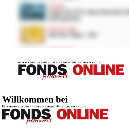
FONDS professionell
FONDS professi
Willkommen bei