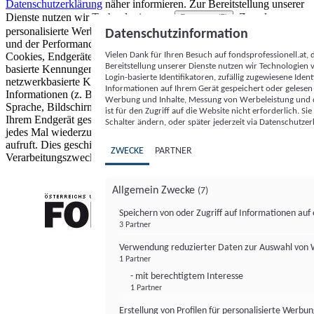
Datenschutzerklärung
näher informieren.
Zur Bereitstellung unserer
Dienste nutzen wir Technologien von
. Zwecke:
Partnern (5)
personalisierte Werbung und Inhalte, Messung von Werbeleistung
Datenschutzinformation
und der Performance von Inhalten sowie Zielgruppenforschung.
Vielen Dank für Ihren Besuch auf fondsprofessionell.at
Cookies, Endgeräte- oder ähnliche Online-Kennungen (z. B. login-
Bereitstellung unserer Dienste nutzen wir Technologien
basierte Kennungen, zufällig generierte Kennungen,
Login-basierte Identifikatoren, zufällig zugewiesene Id
netzwerkbasierte Kennungen) können zusammen mit anderen
Informationen auf Ihrem Gerät gespeichert oder gelese
Informationen (z. B. Browsertyp und Browserinformationen,
Werbung und Inhalte, Messung von Werbeleistung und d
Sprache, Bildschirmgröße, unterstützte Technologien usw.) auf
ist für den Zugriff auf die Website nicht erforderlich. S
Ihrem Endgerät gespeichert oder von dort ausgelesen werden, um es
Schalter ändern, oder später jederzeit via Datenschutzer
jedes Mal wiederzuerkennen, wenn es eine App oder einer Webseite
aufruft. Dies geschieht für einen oder mehrere der hier aufgeführten
ZWECKE
PARTNER
Verarbeitungszwecke.
Allgemein Zwecke
(7)
Speichern von oder Zugriff auf Informationen au
3 Partner
FONDS professionell
Verwendung reduzierter Daten zur Auswahl von
1 Partner
- mit berechtigtem Interesse
1 Partner
Erstellung von Profilen für personalisierte Werbu