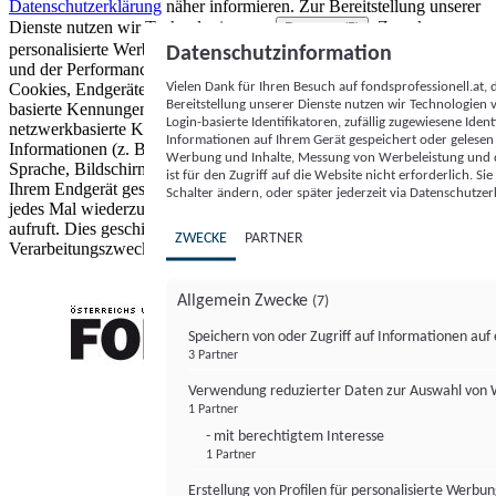
Datenschutzerklärung
näher informieren.
Zur Bereitstellung unserer
Dienste nutzen wir Technologien von
. Zwecke:
Partnern (5)
personalisierte Werbung und Inhalte, Messung von Werbeleistung
Datenschutzinformation
und der Performance von Inhalten sowie Zielgruppenforschung.
Vielen Dank für Ihren Besuch auf fondsprofessionell.at
Cookies, Endgeräte- oder ähnliche Online-Kennungen (z. B. login-
Bereitstellung unserer Dienste nutzen wir Technologien
basierte Kennungen, zufällig generierte Kennungen,
Login-basierte Identifikatoren, zufällig zugewiesene Id
netzwerkbasierte Kennungen) können zusammen mit anderen
Informationen auf Ihrem Gerät gespeichert oder gelese
Informationen (z. B. Browsertyp und Browserinformationen,
Werbung und Inhalte, Messung von Werbeleistung und d
Sprache, Bildschirmgröße, unterstützte Technologien usw.) auf
ist für den Zugriff auf die Website nicht erforderlich. S
Ihrem Endgerät gespeichert oder von dort ausgelesen werden, um es
Schalter ändern, oder später jederzeit via Datenschutzer
jedes Mal wiederzuerkennen, wenn es eine App oder einer Webseite
aufruft. Dies geschieht für einen oder mehrere der hier aufgeführten
ZWECKE
PARTNER
Verarbeitungszwecke.
Allgemein Zwecke
(7)
Speichern von oder Zugriff auf Informationen au
3 Partner
FONDS professionell
Verwendung reduzierter Daten zur Auswahl von
1 Partner
- mit berechtigtem Interesse
1 Partner
Erstellung von Profilen für personalisierte Werbu