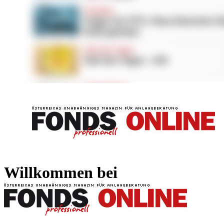
FONDS professionell
FONDS professi
Willkommen bei