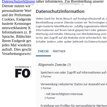
Datenschutzerklärung
näher informieren.
Zur Bereitstellung unserer
Dienste nutzen wir Technologien von
. Zwecke:
Partnern (5)
personalisierte Werbung und Inhalte, Messung von Werbeleistung
Datenschutzinformation
und der Performance von Inhalten sowie Zielgruppenforschung.
Vielen Dank für Ihren Besuch auf fondsprofessionell.at
Cookies, Endgeräte- oder ähnliche Online-Kennungen (z. B. login-
Bereitstellung unserer Dienste nutzen wir Technologien
basierte Kennungen, zufällig generierte Kennungen,
Login-basierte Identifikatoren, zufällig zugewiesene Id
netzwerkbasierte Kennungen) können zusammen mit anderen
Informationen auf Ihrem Gerät gespeichert oder gelese
Informationen (z. B. Browsertyp und Browserinformationen,
Werbung und Inhalte, Messung von Werbeleistung und d
Sprache, Bildschirmgröße, unterstützte Technologien usw.) auf
ist für den Zugriff auf die Website nicht erforderlich. S
Ihrem Endgerät gespeichert oder von dort ausgelesen werden, um es
Schalter ändern, oder später jederzeit via Datenschutzer
jedes Mal wiederzuerkennen, wenn es eine App oder einer Webseite
aufruft. Dies geschieht für einen oder mehrere der hier aufgeführten
ZWECKE
PARTNER
Verarbeitungszwecke.
Allgemein Zwecke
(7)
Speichern von oder Zugriff auf Informationen au
3 Partner
FONDS professionell
Verwendung reduzierter Daten zur Auswahl von
1 Partner
- mit berechtigtem Interesse
1 Partner
Erstellung von Profilen für personalisierte Werbu