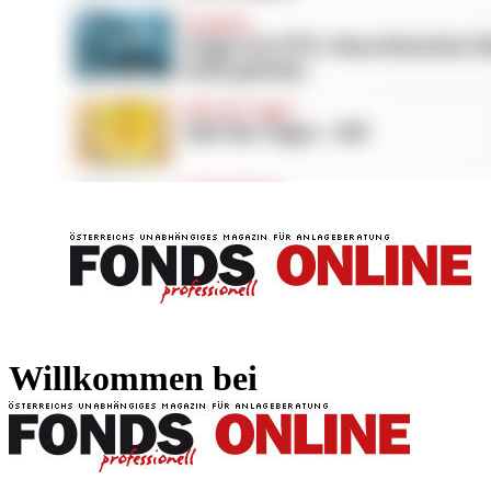
FONDS professionell
FONDS professi
Willkommen bei