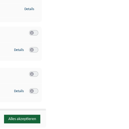
zu Identifikation von Endgeräten anhand automatisch übermittelte
Details
Switch zum Einwilligen bzw. Ablehnen der Kategorie Analyse / 
zu Google Analytics
Details
Switch zum Einwilligen bzw. Ablehnen des Dienstes Google Ana
Switch zum Einwilligen bzw. Ablehnen der Kategorie Sonstige 
zu YouTube
Details
Switch zum Einwilligen bzw. Ablehnen des Dienstes YouTube
Alles akzeptieren