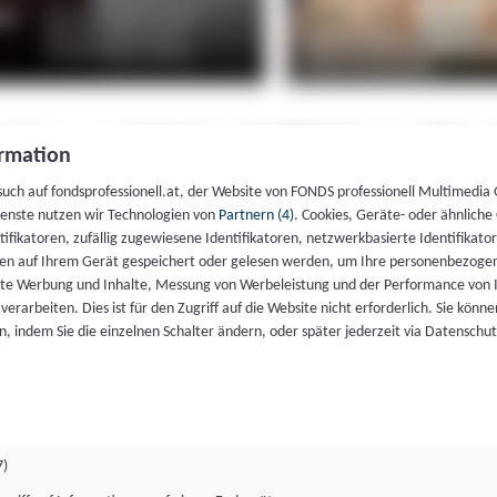
rmation
such auf fondsprofessionell.at, der Website von FONDS professionell Multimedia
ienste nutzen wir Technologien von
Partnern (4)
. Cookies, Geräte- oder ähnliche
entifikatoren, zufällig zugewiesene Identifikatoren, netzwerkbasierte Identifik
en auf Ihrem Gerät gespeichert oder gelesen werden, um Ihre personenbezogen
rte Werbung und Inhalte, Messung von Werbeleistung und der Performance von 
erarbeiten. Dies ist für den Zugriff auf die Website nicht erforderlich. Sie können
, indem Sie die einzelnen Schalter ändern, oder später jederzeit via Datenschu
7)