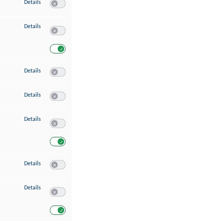
zu Speichern von oder Zugriff auf Informationen auf einem Endgerät
Details
Switch zum Einwilligen bzw. Ablehnen des Dienstes Speichern 
zu Verwendung reduzierter Daten zur Auswahl von Werbeanzeigen
Details
Switch zum Einwilligen bzw. Ablehnen des Dienstes Verwend
Switch zum Einwilligen bzw. Ablehnen des Dienstes Verwendu
zu Erstellung von Profilen für personalisierte Werbung
Details
Switch zum Einwilligen bzw. Ablehnen des Dienstes Erstellung 
zu Verwendung von Profilen zur Auswahl personalisierter Werbung
Details
Switch zum Einwilligen bzw. Ablehnen des Dienstes Verwendun
zu Messung der Werbeleistung
Details
Switch zum Einwilligen bzw. Ablehnen des Dienstes Messung 
Switch zum Einwilligen bzw. Ablehnen des Dienstes Messung d
zu Messung der Performance von Inhalten
Details
Switch zum Einwilligen bzw. Ablehnen des Dienstes Messung 
zu Analyse von Zielgruppen durch Statistiken oder Kombinationen von Dat
Details
Switch zum Einwilligen bzw. Ablehnen des Dienstes Analyse v
Switch zum Einwilligen bzw. Ablehnen des Dienstes Analyse v