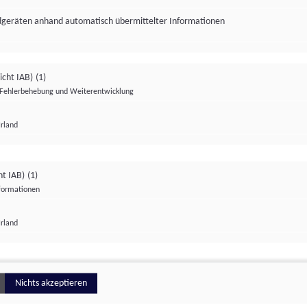
ndgeräten anhand automatisch übermittelter Informationen
icht IAB)
(1)
Fehlerbehebung und Weiterentwicklung
Irland
Impressum
Datenschutzerklärung
Datenschutzeinstellungen
ht IAB)
(1)
nformationen
Irland
ionell
Nichts akzeptieren