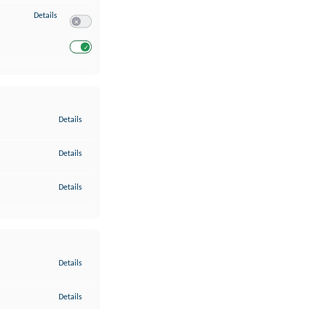
zu Entwicklung und Verbesserung der Angebote
Details
Switch zum Einwilligen bzw. Ablehnen des Dienstes Entwickl
Switch zum Einwilligen bzw. Ablehnen des Dienstes Entwicklu
zu Gewährleistung der Sicherheit, Verhinderung und Aufdeckung v
Details
zu Bereitstellung und Anzeige von Werbung und Inhalten
Details
zu Ihre Entscheidungen zum Datenschutz speichern und übermittel
Details
zu Abgleichung und Kombination von Daten aus unterschiedlichen 
Details
zu Verknüpfung verschiedener Endgeräte
Details