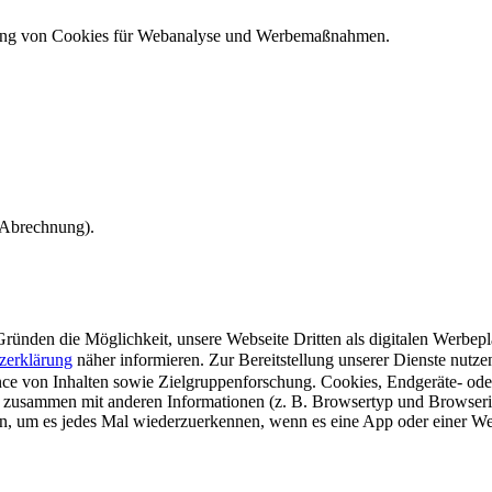
ndung von Cookies für Webanalyse und Werbemaßnahmen.
e Abrechnung).
ünden die Möglichkeit, unsere Webseite Dritten als digitalen Werbeplat
zerklärung
näher informieren.
Zur Bereitstellung unserer Dienste nutz
e von Inhalten sowie Zielgruppenforschung. Cookies, Endgeräte- ode
 zusammen mit anderen Informationen (z. B. Browsertyp und Browserin
n, um es jedes Mal wiederzuerkennen, wenn es eine App oder einer Webs