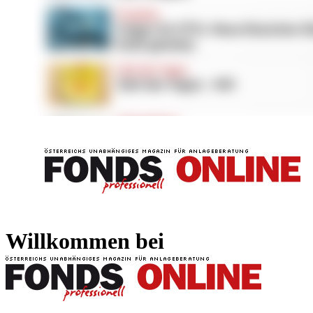
FONDS professionell
FONDS professi
Willkommen bei