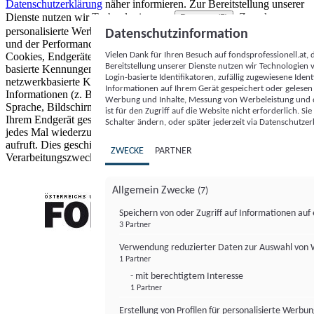
Datenschutzerklärung
näher informieren.
Zur Bereitstellung unserer
Dienste nutzen wir Technologien von
. Zwecke:
Partnern (5)
personalisierte Werbung und Inhalte, Messung von Werbeleistung
Datenschutzinformation
und der Performance von Inhalten sowie Zielgruppenforschung.
Vielen Dank für Ihren Besuch auf fondsprofessionell.at
Cookies, Endgeräte- oder ähnliche Online-Kennungen (z. B. login-
Bereitstellung unserer Dienste nutzen wir Technologien
basierte Kennungen, zufällig generierte Kennungen,
Login-basierte Identifikatoren, zufällig zugewiesene Id
netzwerkbasierte Kennungen) können zusammen mit anderen
Informationen auf Ihrem Gerät gespeichert oder gelese
Informationen (z. B. Browsertyp und Browserinformationen,
Werbung und Inhalte, Messung von Werbeleistung und d
Sprache, Bildschirmgröße, unterstützte Technologien usw.) auf
ist für den Zugriff auf die Website nicht erforderlich. S
Ihrem Endgerät gespeichert oder von dort ausgelesen werden, um es
Schalter ändern, oder später jederzeit via Datenschutzer
jedes Mal wiederzuerkennen, wenn es eine App oder einer Webseite
aufruft. Dies geschieht für einen oder mehrere der hier aufgeführten
ZWECKE
PARTNER
Verarbeitungszwecke.
Allgemein Zwecke
(7)
Speichern von oder Zugriff auf Informationen au
3 Partner
FONDS professionell
Verwendung reduzierter Daten zur Auswahl von
1 Partner
- mit berechtigtem Interesse
1 Partner
Erstellung von Profilen für personalisierte Werbu