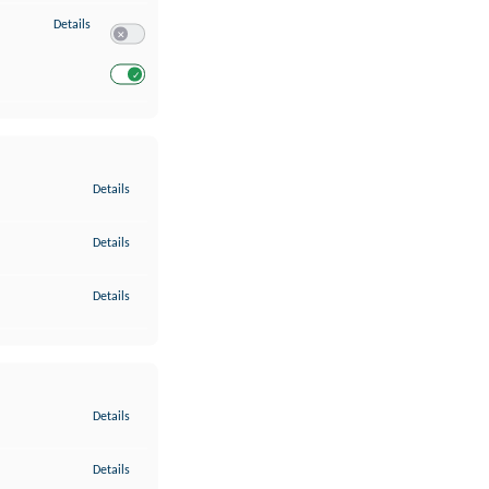
zu Entwicklung und Verbesserung der Angebote
Details
Switch zum Einwilligen bzw. Ablehnen des Dienstes Entwickl
Switch zum Einwilligen bzw. Ablehnen des Dienstes Entwicklu
zu Gewährleistung der Sicherheit, Verhinderung und Aufdeckung v
Details
zu Bereitstellung und Anzeige von Werbung und Inhalten
Details
zu Ihre Entscheidungen zum Datenschutz speichern und übermittel
Details
zu Abgleichung und Kombination von Daten aus unterschiedlichen 
Details
zu Verknüpfung verschiedener Endgeräte
Details