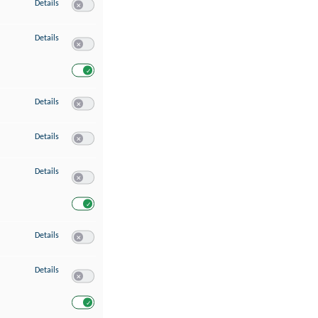
zu Speichern von oder Zugriff auf Informationen auf einem Endgerät
Details
Switch zum Einwilligen bzw. Ablehnen des Dienstes Speichern 
zu Verwendung reduzierter Daten zur Auswahl von Werbeanzeigen
Details
Switch zum Einwilligen bzw. Ablehnen des Dienstes Verwend
Switch zum Einwilligen bzw. Ablehnen des Dienstes Verwendu
zu Erstellung von Profilen für personalisierte Werbung
Details
Switch zum Einwilligen bzw. Ablehnen des Dienstes Erstellung 
zu Verwendung von Profilen zur Auswahl personalisierter Werbung
Details
Switch zum Einwilligen bzw. Ablehnen des Dienstes Verwendun
zu Messung der Werbeleistung
Details
Switch zum Einwilligen bzw. Ablehnen des Dienstes Messung 
Switch zum Einwilligen bzw. Ablehnen des Dienstes Messung d
zu Messung der Performance von Inhalten
Details
Switch zum Einwilligen bzw. Ablehnen des Dienstes Messung 
zu Analyse von Zielgruppen durch Statistiken oder Kombinationen von Dat
Details
Switch zum Einwilligen bzw. Ablehnen des Dienstes Analyse v
Switch zum Einwilligen bzw. Ablehnen des Dienstes Analyse v