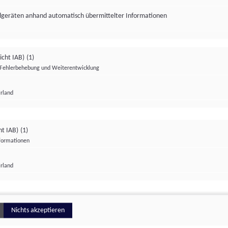
ndgeräten anhand automatisch übermittelter Informationen
icht IAB)
(1)
Fehlerbehebung und Weiterentwicklung
Irland
Impressum
Datenschutzerklärung
Datenschutzeinstellungen
ht IAB)
(1)
nformationen
Irland
ionell
Nichts akzeptieren