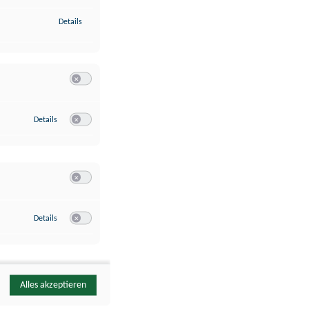
zu Identifikation von Endgeräten anhand automatisch übermittelte
Details
Switch zum Einwilligen bzw. Ablehnen der Kategorie Analyse / 
zu Google Analytics
Details
Switch zum Einwilligen bzw. Ablehnen des Dienstes Google Ana
Switch zum Einwilligen bzw. Ablehnen der Kategorie Sonstige 
zu YouTube
Details
Switch zum Einwilligen bzw. Ablehnen des Dienstes YouTube
Alles akzeptieren