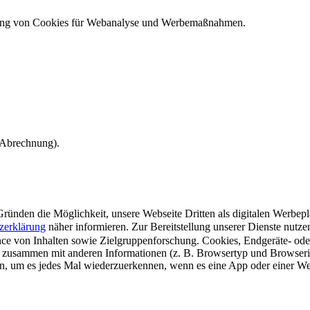
ndung von Cookies für Webanalyse und Werbemaßnahmen.
e Abrechnung).
ünden die Möglichkeit, unsere Webseite Dritten als digitalen Werbeplat
zerklärung
näher informieren.
Zur Bereitstellung unserer Dienste nutz
e von Inhalten sowie Zielgruppenforschung. Cookies, Endgeräte- ode
 zusammen mit anderen Informationen (z. B. Browsertyp und Browserin
n, um es jedes Mal wiederzuerkennen, wenn es eine App oder einer Webs