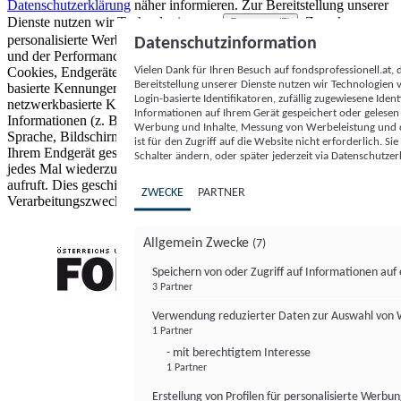
Datenschutzerklärung
näher informieren.
Zur Bereitstellung unserer
Dienste nutzen wir Technologien von
. Zwecke:
Partnern (5)
personalisierte Werbung und Inhalte, Messung von Werbeleistung
Datenschutzinformation
und der Performance von Inhalten sowie Zielgruppenforschung.
Vielen Dank für Ihren Besuch auf fondsprofessionell.at
Cookies, Endgeräte- oder ähnliche Online-Kennungen (z. B. login-
Bereitstellung unserer Dienste nutzen wir Technologien
basierte Kennungen, zufällig generierte Kennungen,
Login-basierte Identifikatoren, zufällig zugewiesene Id
netzwerkbasierte Kennungen) können zusammen mit anderen
Informationen auf Ihrem Gerät gespeichert oder gelese
Informationen (z. B. Browsertyp und Browserinformationen,
Werbung und Inhalte, Messung von Werbeleistung und d
Sprache, Bildschirmgröße, unterstützte Technologien usw.) auf
ist für den Zugriff auf die Website nicht erforderlich. S
Ihrem Endgerät gespeichert oder von dort ausgelesen werden, um es
Schalter ändern, oder später jederzeit via Datenschutzer
jedes Mal wiederzuerkennen, wenn es eine App oder einer Webseite
aufruft. Dies geschieht für einen oder mehrere der hier aufgeführten
ZWECKE
PARTNER
Verarbeitungszwecke.
Allgemein Zwecke
(7)
Speichern von oder Zugriff auf Informationen au
3 Partner
FONDS professionell
Verwendung reduzierter Daten zur Auswahl von
1 Partner
- mit berechtigtem Interesse
1 Partner
Erstellung von Profilen für personalisierte Werbu