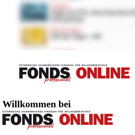
FONDS professionell
FONDS professi
Willkommen bei