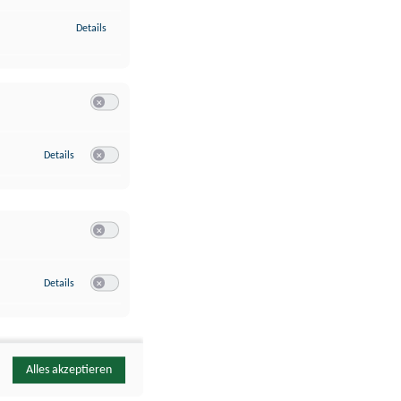
zu Identifikation von Endgeräten anhand automatisch übermittelte
Details
Switch zum Einwilligen bzw. Ablehnen der Kategorie Analyse / 
zu Google Analytics
Details
Switch zum Einwilligen bzw. Ablehnen des Dienstes Google Ana
Switch zum Einwilligen bzw. Ablehnen der Kategorie Sonstige 
zu YouTube
Details
Switch zum Einwilligen bzw. Ablehnen des Dienstes YouTube
Alles akzeptieren