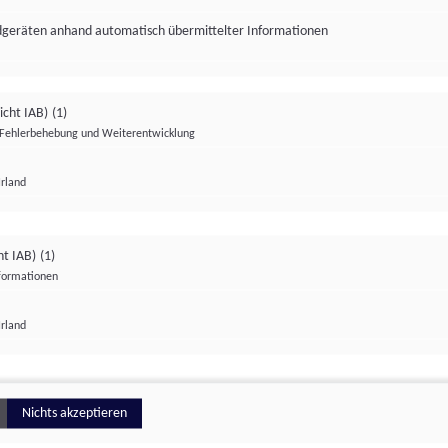
ndgeräten anhand automatisch übermittelter Informationen
icht IAB)
(1)
Fehlerbehebung und Weiterentwicklung
Irland
Impressum
Datenschutzerklärung
Datenschutzeinstellungen
ht IAB)
(1)
nformationen
Irland
ionell
Nichts akzeptieren