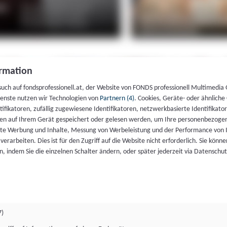
rmation
such auf fondsprofessionell.at, der Website von FONDS professionell Multimedia
ienste nutzen wir Technologien von
Partnern (4)
. Cookies, Geräte- oder ähnliche
entifikatoren, zufällig zugewiesene Identifikatoren, netzwerkbasierte Identifik
en auf Ihrem Gerät gespeichert oder gelesen werden, um Ihre personenbezogen
rte Werbung und Inhalte, Messung von Werbeleistung und der Performance von 
erarbeiten. Dies ist für den Zugriff auf die Website nicht erforderlich. Sie können
, indem Sie die einzelnen Schalter ändern, oder später jederzeit via Datenschu
7)