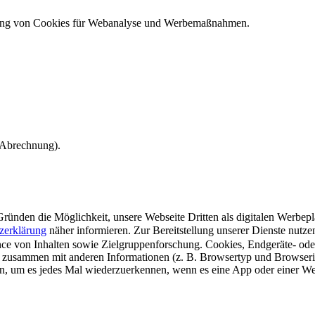
ndung von Cookies für Webanalyse und Werbemaßnahmen.
e Abrechnung).
ünden die Möglichkeit, unsere Webseite Dritten als digitalen Werbeplat
zerklärung
näher informieren.
Zur Bereitstellung unserer Dienste nutz
e von Inhalten sowie Zielgruppenforschung. Cookies, Endgeräte- ode
 zusammen mit anderen Informationen (z. B. Browsertyp und Browserin
n, um es jedes Mal wiederzuerkennen, wenn es eine App oder einer Webs