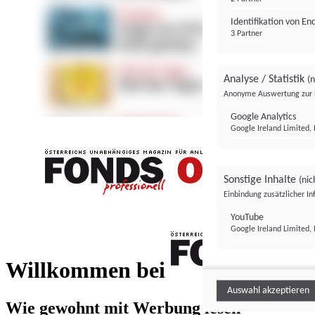
Identifikation von E
3 Partner
Analyse / Statistik
(n
Anonyme Auswertung zur 
Google Analytics
Google Ireland Limited, 
Sonstige Inhalte
(nic
Einbindung zusätzlicher I
FONDS professionell
YouTube
Google Ireland Limited, 
FONDS profess
Willkommen bei
Auswahl akzeptieren
Wie gewohnt mit Werbung lesen