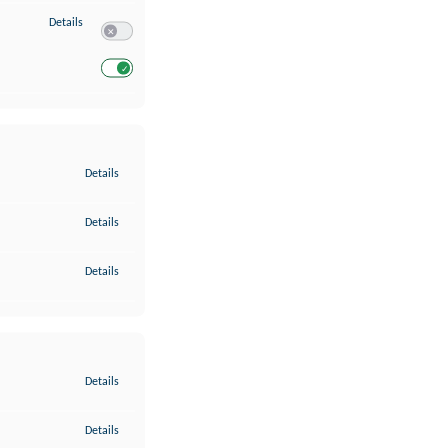
zu Entwicklung und Verbesserung der Angebote
Details
Switch zum Einwilligen bzw. Ablehnen des Dienstes Entwickl
Switch zum Einwilligen bzw. Ablehnen des Dienstes Entwicklu
zu Gewährleistung der Sicherheit, Verhinderung und Aufdeckung v
Details
zu Bereitstellung und Anzeige von Werbung und Inhalten
Details
zu Ihre Entscheidungen zum Datenschutz speichern und übermittel
Details
zu Abgleichung und Kombination von Daten aus unterschiedlichen 
Details
zu Verknüpfung verschiedener Endgeräte
Details