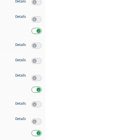
zu Speichern von oder Zugriff auf Informationen auf einem Endgerät
Details
Switch zum Einwilligen bzw. Ablehnen des Dienstes Speichern 
zu Verwendung reduzierter Daten zur Auswahl von Werbeanzeigen
Details
Switch zum Einwilligen bzw. Ablehnen des Dienstes Verwend
Switch zum Einwilligen bzw. Ablehnen des Dienstes Verwendu
zu Erstellung von Profilen für personalisierte Werbung
Details
Switch zum Einwilligen bzw. Ablehnen des Dienstes Erstellung 
zu Verwendung von Profilen zur Auswahl personalisierter Werbung
Details
Switch zum Einwilligen bzw. Ablehnen des Dienstes Verwendun
zu Messung der Werbeleistung
Details
Switch zum Einwilligen bzw. Ablehnen des Dienstes Messung 
Switch zum Einwilligen bzw. Ablehnen des Dienstes Messung d
zu Messung der Performance von Inhalten
Details
Switch zum Einwilligen bzw. Ablehnen des Dienstes Messung 
zu Analyse von Zielgruppen durch Statistiken oder Kombinationen von Dat
Details
Switch zum Einwilligen bzw. Ablehnen des Dienstes Analyse v
Switch zum Einwilligen bzw. Ablehnen des Dienstes Analyse v