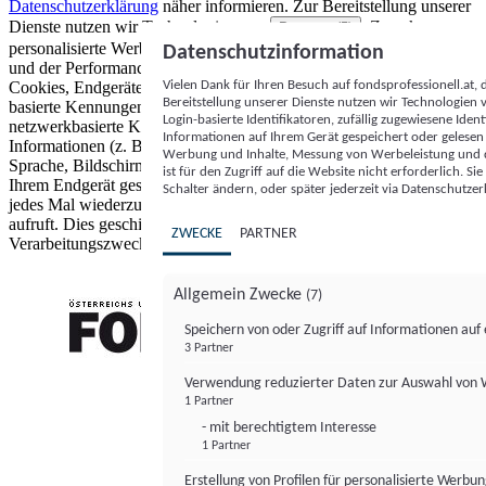
Datenschutzerklärung
näher informieren.
Zur Bereitstellung unserer
Dienste nutzen wir Technologien von
. Zwecke:
Partnern (5)
personalisierte Werbung und Inhalte, Messung von Werbeleistung
Datenschutzinformation
und der Performance von Inhalten sowie Zielgruppenforschung.
Vielen Dank für Ihren Besuch auf fondsprofessionell.at
Cookies, Endgeräte- oder ähnliche Online-Kennungen (z. B. login-
Bereitstellung unserer Dienste nutzen wir Technologien
basierte Kennungen, zufällig generierte Kennungen,
Login-basierte Identifikatoren, zufällig zugewiesene Id
netzwerkbasierte Kennungen) können zusammen mit anderen
Informationen auf Ihrem Gerät gespeichert oder gelese
Informationen (z. B. Browsertyp und Browserinformationen,
Werbung und Inhalte, Messung von Werbeleistung und d
Sprache, Bildschirmgröße, unterstützte Technologien usw.) auf
ist für den Zugriff auf die Website nicht erforderlich. S
Ihrem Endgerät gespeichert oder von dort ausgelesen werden, um es
Schalter ändern, oder später jederzeit via Datenschutzer
jedes Mal wiederzuerkennen, wenn es eine App oder einer Webseite
aufruft. Dies geschieht für einen oder mehrere der hier aufgeführten
ZWECKE
PARTNER
Verarbeitungszwecke.
Allgemein Zwecke
(7)
Speichern von oder Zugriff auf Informationen au
3 Partner
FONDS professionell
Verwendung reduzierter Daten zur Auswahl von
1 Partner
- mit berechtigtem Interesse
1 Partner
Erstellung von Profilen für personalisierte Werbu