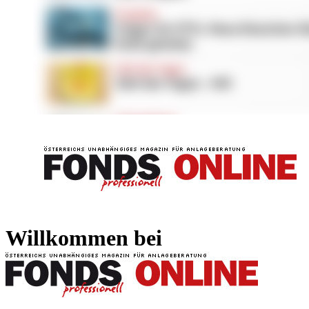
FONDS professionell
FONDS professi
Willkommen bei