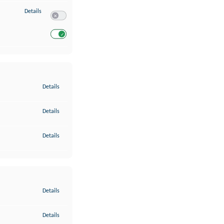
zu Entwicklung und Verbesserung der Angebote
Details
Switch zum Einwilligen bzw. Ablehnen des Dienstes Entwickl
Switch zum Einwilligen bzw. Ablehnen des Dienstes Entwicklu
zu Gewährleistung der Sicherheit, Verhinderung und Aufdeckung v
Details
zu Bereitstellung und Anzeige von Werbung und Inhalten
Details
zu Ihre Entscheidungen zum Datenschutz speichern und übermittel
Details
zu Abgleichung und Kombination von Daten aus unterschiedlichen 
Details
zu Verknüpfung verschiedener Endgeräte
Details