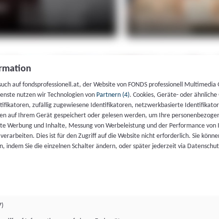
rmation
such auf fondsprofessionell.at, der Website von FONDS professionell Multimedia
ienste nutzen wir Technologien von
Partnern (4)
. Cookies, Geräte- oder ähnliche
entifikatoren, zufällig zugewiesene Identifikatoren, netzwerkbasierte Identifik
en auf Ihrem Gerät gespeichert oder gelesen werden, um Ihre personenbezogen
rte Werbung und Inhalte, Messung von Werbeleistung und der Performance von 
erarbeiten. Dies ist für den Zugriff auf die Website nicht erforderlich. Sie können
, indem Sie die einzelnen Schalter ändern, oder später jederzeit via Datenschu
7)