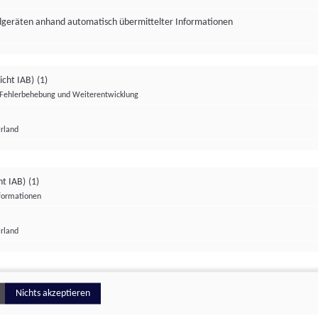
ndgeräten anhand automatisch übermittelter Informationen
icht IAB)
(1)
Fehlerbehebung und Weiterentwicklung
Irland
Impressum
Datenschutzerklärung
Datenschutzeinstellungen
ht IAB)
(1)
nformationen
Irland
ionell
Nichts akzeptieren