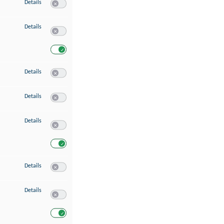
zu Speichern von oder Zugriff auf Informationen auf einem Endgerät
Details
Switch zum Einwilligen bzw. Ablehnen des Dienstes Speichern 
zu Verwendung reduzierter Daten zur Auswahl von Werbeanzeigen
Details
Switch zum Einwilligen bzw. Ablehnen des Dienstes Verwend
Switch zum Einwilligen bzw. Ablehnen des Dienstes Verwendu
zu Erstellung von Profilen für personalisierte Werbung
Details
Switch zum Einwilligen bzw. Ablehnen des Dienstes Erstellung 
zu Verwendung von Profilen zur Auswahl personalisierter Werbung
Details
Switch zum Einwilligen bzw. Ablehnen des Dienstes Verwendun
zu Messung der Werbeleistung
Details
Switch zum Einwilligen bzw. Ablehnen des Dienstes Messung 
Switch zum Einwilligen bzw. Ablehnen des Dienstes Messung d
zu Messung der Performance von Inhalten
Details
Switch zum Einwilligen bzw. Ablehnen des Dienstes Messung 
zu Analyse von Zielgruppen durch Statistiken oder Kombinationen von Dat
Details
Switch zum Einwilligen bzw. Ablehnen des Dienstes Analyse v
Switch zum Einwilligen bzw. Ablehnen des Dienstes Analyse v