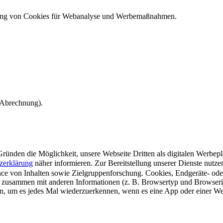
ndung von Cookies für Webanalyse und Werbemaßnahmen.
e Abrechnung).
ünden die Möglichkeit, unsere Webseite Dritten als digitalen Werbeplat
zerklärung
näher informieren.
Zur Bereitstellung unserer Dienste nutz
e von Inhalten sowie Zielgruppenforschung. Cookies, Endgeräte- ode
 zusammen mit anderen Informationen (z. B. Browsertyp und Browserin
n, um es jedes Mal wiederzuerkennen, wenn es eine App oder einer Webs