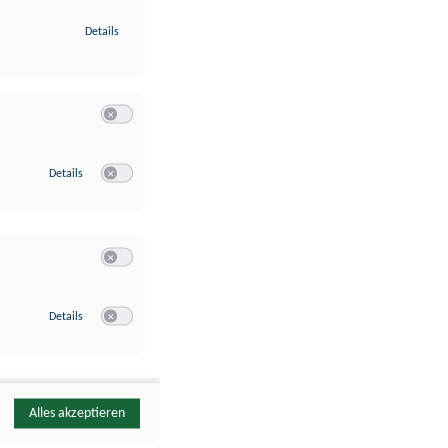
zu Identifikation von Endgeräten anhand automatisch übermittelte
Details
Switch zum Einwilligen bzw. Ablehnen der Kategorie Analyse / 
zu Google Analytics
Details
Switch zum Einwilligen bzw. Ablehnen des Dienstes Google Ana
Switch zum Einwilligen bzw. Ablehnen der Kategorie Sonstige 
zu YouTube
Details
Switch zum Einwilligen bzw. Ablehnen des Dienstes YouTube
Alles akzeptieren