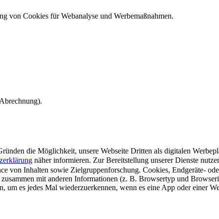
ndung von Cookies für Webanalyse und Werbemaßnahmen.
e Abrechnung).
ünden die Möglichkeit, unsere Webseite Dritten als digitalen Werbeplat
zerklärung
näher informieren.
Zur Bereitstellung unserer Dienste nutz
e von Inhalten sowie Zielgruppenforschung. Cookies, Endgeräte- ode
 zusammen mit anderen Informationen (z. B. Browsertyp und Browserin
n, um es jedes Mal wiederzuerkennen, wenn es eine App oder einer Webs