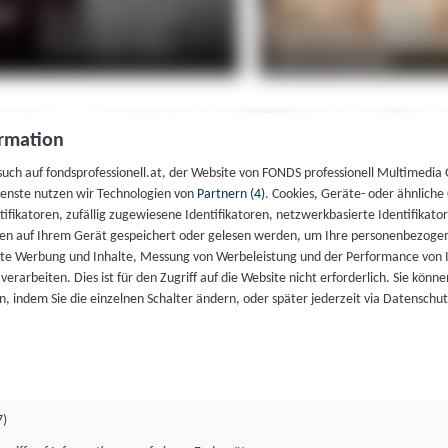
rmation
such auf fondsprofessionell.at, der Website von FONDS professionell Multimedia
ienste nutzen wir Technologien von
Partnern (4)
. Cookies, Geräte- oder ähnliche
entifikatoren, zufällig zugewiesene Identifikatoren, netzwerkbasierte Identifik
en auf Ihrem Gerät gespeichert oder gelesen werden, um Ihre personenbezogen
rte Werbung und Inhalte, Messung von Werbeleistung und der Performance von 
erarbeiten. Dies ist für den Zugriff auf die Website nicht erforderlich. Sie können
, indem Sie die einzelnen Schalter ändern, oder später jederzeit via Datenschu
7)