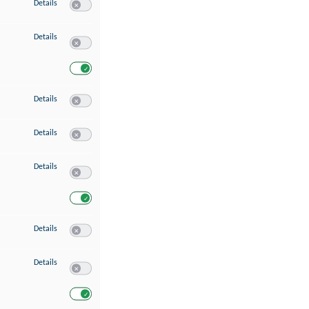
zu Speichern von oder Zugriff auf Informationen auf einem Endgerät
Details
Switch zum Einwilligen bzw. Ablehnen des Dienstes Speichern 
zu Verwendung reduzierter Daten zur Auswahl von Werbeanzeigen
Details
Switch zum Einwilligen bzw. Ablehnen des Dienstes Verwend
Switch zum Einwilligen bzw. Ablehnen des Dienstes Verwendu
zu Erstellung von Profilen für personalisierte Werbung
Details
Switch zum Einwilligen bzw. Ablehnen des Dienstes Erstellung 
zu Verwendung von Profilen zur Auswahl personalisierter Werbung
Details
Switch zum Einwilligen bzw. Ablehnen des Dienstes Verwendun
zu Messung der Werbeleistung
Details
Switch zum Einwilligen bzw. Ablehnen des Dienstes Messung 
Switch zum Einwilligen bzw. Ablehnen des Dienstes Messung d
zu Messung der Performance von Inhalten
Details
Switch zum Einwilligen bzw. Ablehnen des Dienstes Messung 
zu Analyse von Zielgruppen durch Statistiken oder Kombinationen von Dat
Details
Switch zum Einwilligen bzw. Ablehnen des Dienstes Analyse v
Switch zum Einwilligen bzw. Ablehnen des Dienstes Analyse v