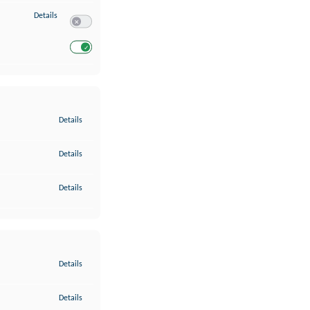
zu Entwicklung und Verbesserung der Angebote
Details
Switch zum Einwilligen bzw. Ablehnen des Dienstes Entwickl
Switch zum Einwilligen bzw. Ablehnen des Dienstes Entwicklu
zu Gewährleistung der Sicherheit, Verhinderung und Aufdeckung v
Details
zu Bereitstellung und Anzeige von Werbung und Inhalten
Details
zu Ihre Entscheidungen zum Datenschutz speichern und übermittel
Details
zu Abgleichung und Kombination von Daten aus unterschiedlichen 
Details
zu Verknüpfung verschiedener Endgeräte
Details