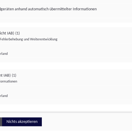
ndgeräten anhand automatisch übermittelter Informationen
icht IAB)
(1)
Fehlerbehebung und Weiterentwicklung
Irland
Impressum
Datenschutzerklärung
Datenschutzeinstellungen
ht IAB)
(1)
nformationen
Irland
ionell
Nichts akzeptieren