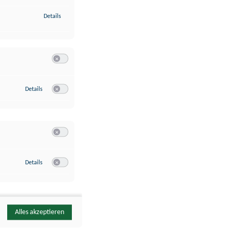
zu Identifikation von Endgeräten anhand automatisch übermittelte
Details
Switch zum Einwilligen bzw. Ablehnen der Kategorie Analyse / 
zu Google Analytics
Details
Switch zum Einwilligen bzw. Ablehnen des Dienstes Google Ana
Switch zum Einwilligen bzw. Ablehnen der Kategorie Sonstige 
zu YouTube
Details
Switch zum Einwilligen bzw. Ablehnen des Dienstes YouTube
Alles akzeptieren